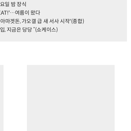
일요일 밤 장식
EAT!'…여름이 왔다
 아마겟돈, 가오갤 급 새 서사 시작'(종합)
입, 지금은 당당 ”(쇼케이스)