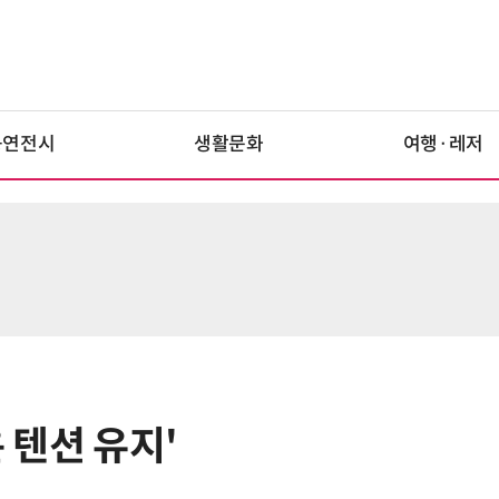
공연전시
생활문화
여행·레저
은 텐션 유지'