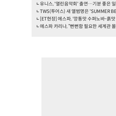
유니스, '열린음악회' 출연…기분 좋은 
TWS(투어스) 새 앨범명은 'SUMMER B
[ET현장] 에스파, '깡통맛 수퍼노바-흙맛
에스파 카리나, “뻔뻔함 필요한 세계관 몰