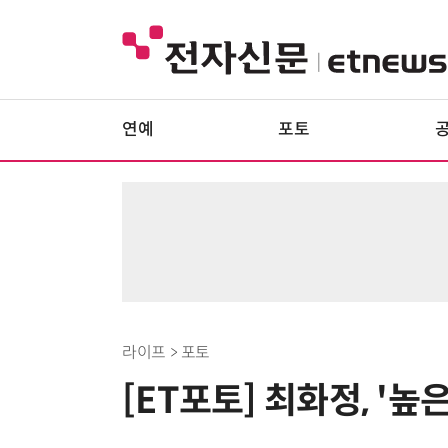
연예
포토
라이프 > 포토
[ET포토] 최화정, '높