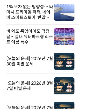
1% 오차 없는 방향성… 타
마시 프리미엄 퍼터, 네이
버 스마트스토어 '반값 할
인' 돌풍
비 와도 폭염이어도 걱정
끝…실내 워터파크형 리조
트 여름 특수
[오늘의 운세] 2026년 7월
30일 띠별 운세
[오늘의 운세] 2026년 8월
7일 띠별 운세
[오늘의 운세] 2026년 7월