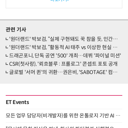
관련 기사
'원더랜드' 박보검, “실제 구현돼도 꾹 참을 듯, 인간을 기술로 채우긴 어려워”(인터뷰②)
'원더랜드' 박보검, “활동적 AI 태주 vs 이상한 현실 태주”(인터뷰①)
드래곤포니, 단독 공연 '500' 개최…데뷔 '파이널 미션'
CSR(첫사랑), '뢰흐블루 : 프롤로그' 콘셉트 포토 공개
글로벌 '서머 퀸'의 귀환…권은비, 'SABOTAGE' 컴백 선언
ET Events
모든 업무 담당자(비개발자)를 위한 온톨로지 기반 AI 지식체계 설계 1-day 워크숍 8월 20일 개최