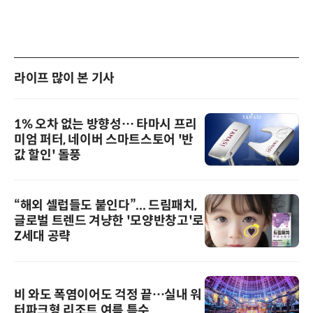
라이프 많이 본 기사
1% 오차 없는 방향성… 타마시 프리
미엄 퍼터, 네이버 스마트스토어 '반
값 할인' 돌풍
“해외 셀럽들도 붙인다”... 드림패치,
글로벌 트렌드 겨냥한 '모양반창고'로
Z세대 공략
비 와도 폭염이어도 걱정 끝…실내 워
터파크형 리조트 여름 특수