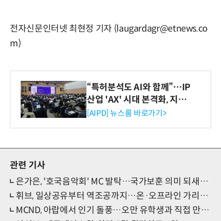
전자신문인터넷 최현정 기자 (laugardagr@etnews.co
m)
“특허분석도 AI와 함께”…IP
산업 'AX' 시대 본격화, 지식
재산처 1호 AI IP데이터분석
[AIPD] 뉴스룸 바로가기>
사 탄생
관련 기사
은가은, '호국음악회' MC 발탁…국가보훈 의미 되새긴다
휘브, 일상공유부터 역조공까지…온·오프라인 가리지 않는 '소통형 아이돌'
MCND, 아랍에서 인기 돌풍…오만 유학생과 직접 만난다