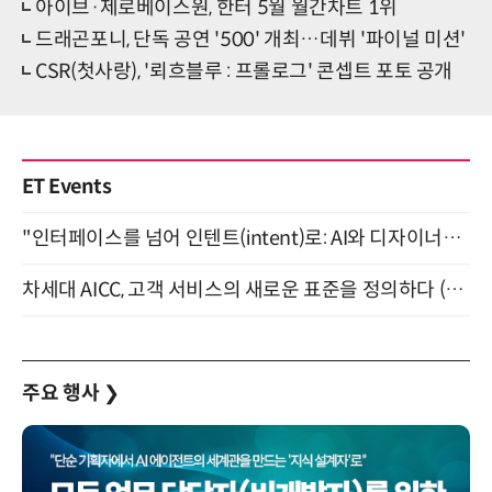
아이브·제로베이스원, 한터 5월 월간차트 1위
드래곤포니, 단독 공연 '500' 개최…데뷔 '파이널 미션'
CSR(첫사랑), '뢰흐블루 : 프롤로그' 콘셉트 포토 공개
ET Events
"인터페이스를 넘어 인텐트(intent)로: AI와 디자이너가 함께 만드는 공존의 UX" 강남역 (9/2)
차세대 AICC, 고객 서비스의 새로운 표준을 정의하다 (9/9)
주요 행사
❯