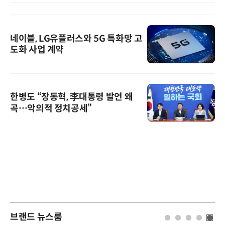
네이블, LG유플러스와 5G 특화망 고
도화 사업 계약
한병도 “장동혁, 李대통령 발언 왜
곡…악의적 정치공세”
브랜드 뉴스룸