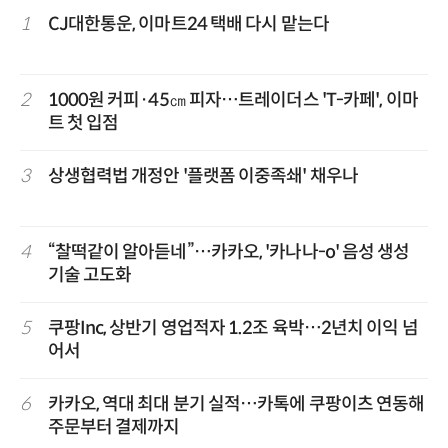
1
CJ대한통운, 이마트24 택배 다시 맡는다
2
1000원 커피·45㎝ 피자…트레이더스 'T-카페', 이마
트 첫 입점
3
상생협력법 개정안 '플랫폼 이중족쇄' 채우나
4
“찰떡같이 알아듣네”…카카오, '카나나-o' 음성 생성
기술 고도화
5
쿠팡Inc, 상반기 영업적자 1.2조 육박…2년치 이익 넘
어서
6
카카오, 역대 최대 분기 실적…카톡에 쿠팡이츠 연동해
주문부터 결제까지