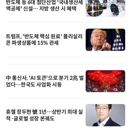
반도체 등 6대 첨단산업 '국내생산세
액공제' 신설… 지방 생산 시 혜택
트럼프, '반도체 핵심 원료' 폴리실리
콘 파생상품에 15% 관세
中 통신사, 'AI 토큰'으로 분기 2兆 벌
었다…한국도 사업화 시동
휴젤 장두현 號 1년…상반기 최대 실
적·글로벌 성장 본궤도