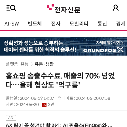
AI·SW
반도체
전자
모빌리티
통신
경제
플랫폼·유통
유통·생활
홈쇼핑 송출수수료, 매출의 70% 넘었
다…올해 협상도 '먹구름'
발행일 : 2024-06-19 14:37
업데이트 : 2024-06-20 07:58
지면 :
2024-06-20
2면
AX 팀이 꼭 챙겨야 할 2선 : AI 핀옵스(FinOps)와 토큰 거버넌스 (8/21 잠실역)