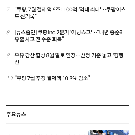
7
“쿠팡, 7월 결제액 6조1100억 '역대 최대'…쿠팡이츠
도 신기록”
8
[뉴스줌인] 쿠팡Inc, 2분기 '어닝쇼크'…“내년 중순께
유출 사고 전 수준 회복”
9
우유 감산 협상 8월 말로 연장…산정 기준 놓고 '평행
선'
10
“쿠팡 7월 추정 결제액 10.9% 감소”
주요뉴스