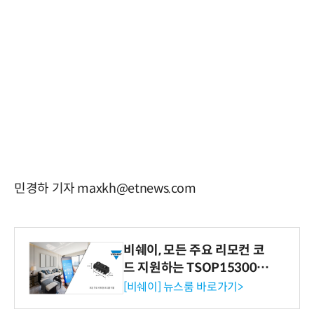
민경하 기자 maxkh@etnews.com
비쉐이, 모든 주요 리모컨 코
드 지원하는 TSOP15300 시
리즈 IR 수신기 출시
[비쉐이] 뉴스룸 바로가기>