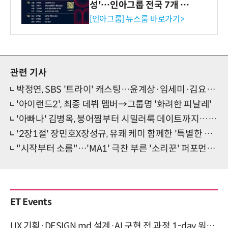
성'…인아그룹 전국 7개 도
시 세미나 페어 개최
[인아그룹] 뉴스룸 바로가기>
관련 기사
박정연, SBS '트라이' 캐스팅…윤계상·임세미·김요한과 호흡
'아이랜드2', 최종 데뷔 멤버→그룹명 '화려한 피날레'
'아빠나' 김병옥, 붕어찜부터 시밀러룩 데이트까지…'노력형 아빠'
'2장1절' 장민호X장성규, 유쾌 케미 함께한 '특별한 이야기'
"시작부터 소름"…'MA1' 극찬 부른 '소리꾼' 퍼포먼스 눈길
ET Events
UX 기획·DESIGN.md 설계·AI 구현 전 과정 1-day 워크숍 with Claude Code·Codex 9월 15일 개최