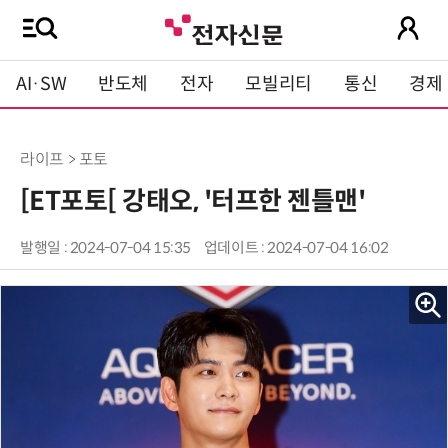
AI·SW
반도체
전자
모빌리티
통신
경제
라이프 > 포토
[ET포토[ 강태오, '터프한 젠틀맨'
발행일 : 2024-07-04 15:35
업데이트 : 2024-07-04 16:02