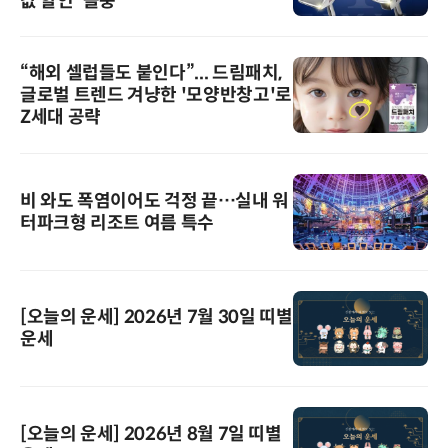
값 할인' 돌풍
“해외 셀럽들도 붙인다”... 드림패치,
글로벌 트렌드 겨냥한 '모양반창고'로
Z세대 공략
비 와도 폭염이어도 걱정 끝…실내 워
터파크형 리조트 여름 특수
[오늘의 운세] 2026년 7월 30일 띠별
운세
[오늘의 운세] 2026년 8월 7일 띠별