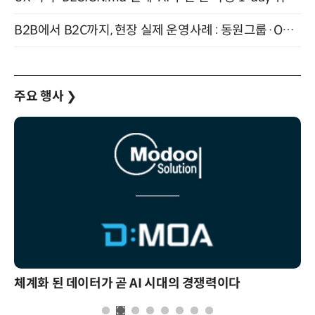
B2B에서 B2C까지, 현장 실제 운영사례 : 동원그룹·OCI·다이닝브랜즈그룹·당근 (8/27)
주요 행사
❯
체계화 된 데이터가 곧 AI 시대의 경쟁력이다