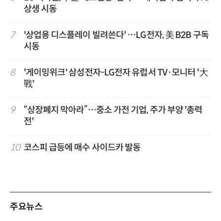
상생 시동
7
'상업용 디스플레이 빌려쓴다' …LG전자, 美 B2B 구독
시동
8
'게이밍위크' 삼성전자-LG전자 유럽서 TV·모니터 '大
戰'
9
“상장폐지 막아라”…중소 가전 기업, 주가 부양 '총력
전'
10
코스피 급등에 매수 사이드카 발동
주요뉴스