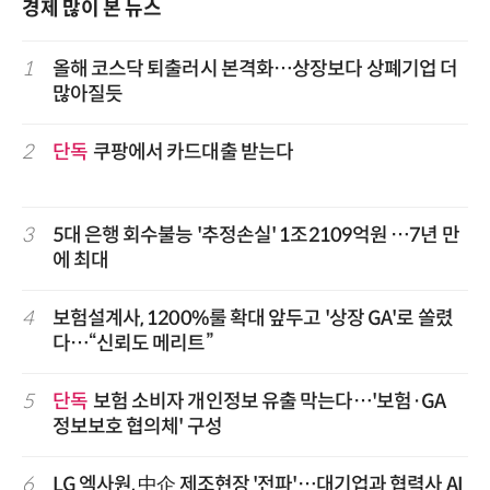
경제 많이 본 뉴스
1
올해 코스닥 퇴출러시 본격화…상장보다 상폐기업 더
많아질듯
2
단독
쿠팡에서 카드대출 받는다
3
5대 은행 회수불능 '추정손실' 1조2109억원 …7년 만
에 최대
4
보험설계사, 1200%룰 확대 앞두고 '상장 GA'로 쏠렸
다…“신뢰도 메리트”
5
단독
보험 소비자 개인정보 유출 막는다…'보험·GA
정보보호 협의체' 구성
6
LG 엑사원, 中企 제조현장 '전파'…대기업과 협력사 AI