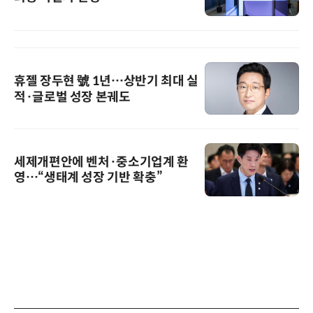
휴젤 장두현 號 1년…상반기 최대 실
적·글로벌 성장 본궤도
세제개편안에 벤처·중소기업계 환
영…“생태계 성장 기반 확충”