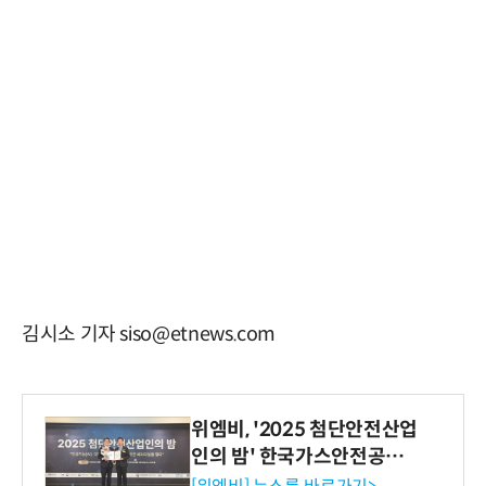
김시소 기자 siso@etnews.com
위엠비, '2025 첨단안전산업
인의 밤' 한국가스안전공사
사장상 수상