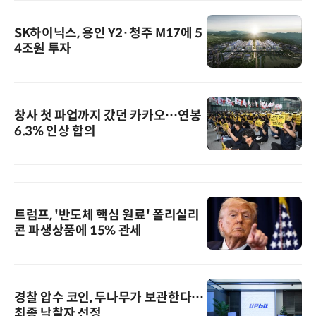
SK하이닉스, 용인 Y2·청주 M17에 5
4조원 투자
창사 첫 파업까지 갔던 카카오…연봉
6.3% 인상 합의
트럼프, '반도체 핵심 원료' 폴리실리
콘 파생상품에 15% 관세
경찰 압수 코인, 두나무가 보관한다…
최종 낙찰자 선정