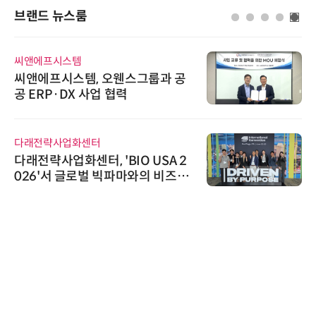
브랜드 뉴스룸
씨앤에프시스템
씨앤에프시스템, 오웬스그룹과 공
공 ERP·DX 사업 협력
다래전략사업화센터
다래전략사업화센터, 'BIO USA 2
026'서 글로벌 빅파마와의 비즈니
스 미팅 지원…K-바이오 해외 진출
교두보 확보