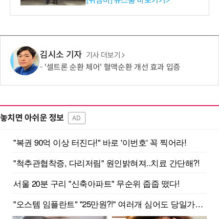
[위엠비] 뉴스룸 바로가기>
김시소 기자
기사 더보기
'셀트론 순환 체어' 혈액순환 개선 효과 입증
놓치면 아쉬운 정보
AD