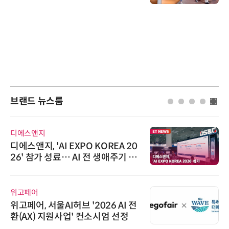
브랜드 뉴스룸
스앤지
AIPD
앤지, 'AI EXPO KOREA 20
“특허분
 참가 성료… AI 전 생애주기 아
'AX'
는 통합 솔루션 선봬
AI I
페어
로옴세미
어, 서울AI허브 '2026 AI 전
로옴, 업
X) 지원사업' 컨소시엄 선정
구현한 