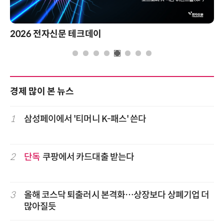
자신문 테크데이
제8회 AI정
경제 많이 본 뉴스
1
삼성페이에서 '티머니 K-패스' 쓴다
2
단독
쿠팡에서 카드대출 받는다
3
올해 코스닥 퇴출러시 본격화…상장보다 상폐기업 더
많아질듯