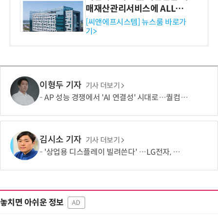
매재산관리서비스에 ALL# E
RP 공급
[씨앤에프시스템] 뉴스룸 바로가
기>
이형두 기자
기사 더보기
AP 성능 경쟁에서 'AI 연결성' 시대로…퀄컴 영역 확장 본격화
김시소 기자
기사 더보기
'상업용 디스플레이 빌려쓴다' …LG전자, 美 B2B 구독 시동
놓치면 아쉬운 정보
AD