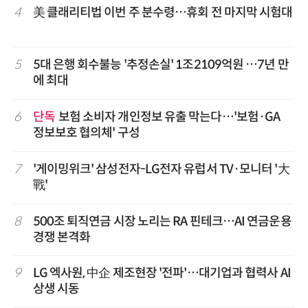
4
美 클래리티법 이번 주 분수령…휴회 전 마지막 시험대
5
5대 은행 회수불능 '추정손실' 1조2109억원 …7년 만
에 최대
6
단독
보험 소비자 개인정보 유출 막는다…'보험·GA
정보보호 협의체' 구성
7
'게이밍위크' 삼성전자-LG전자 유럽서 TV·모니터 '大
戰'
8
500조 퇴직연금 시장 노리는 RA 핀테크…AI 연금운용
경쟁 본격화
9
LG 엑사원, 中企 제조현장 '전파'…대기업과 협력사 AI
상생 시동