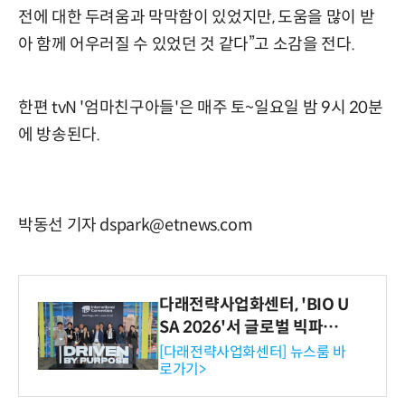
전에 대한 두려움과 막막함이 있었지만, 도움을 많이 받
아 함께 어우러질 수 있었던 것 같다”고 소감을 전다.
한편 tvN '엄마친구아들'은 매주 토~일요일 밤 9시 20분
에 방송된다.
박동선 기자 dspark@etnews.com
다래전략사업화센터, 'BIO U
SA 2026'서 글로벌 빅파마
와의 비즈니스 미팅 지원…K
[다래전략사업화센터] 뉴스룸 바
로가기>
-바이오 해외 진출 교두보 확
보