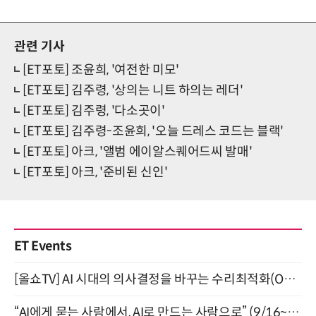
관련 기사
[ET포토] 조윤희, '여전한 미모'
[ET포토] 김주령, '상의는 니트 하의는 레더'
[ET포토] 김주령, '다소곳이'
[ET포토] 김주령-조윤희, '오늘 드레스 코드는 블랙'
[ET포토] 아크, '앨범 에이알스퀘어드씨 발매'
[ET포토] 아크, '준비된 신인'
ET Events
[올쇼TV] AI 시대의 의사결정을 바꾸는 수리최적화(Optimization) 소개 (8/20 생방송)
“AI에게 묻는 사람에서, AI로 만드는 사람으로” (9/16~17)