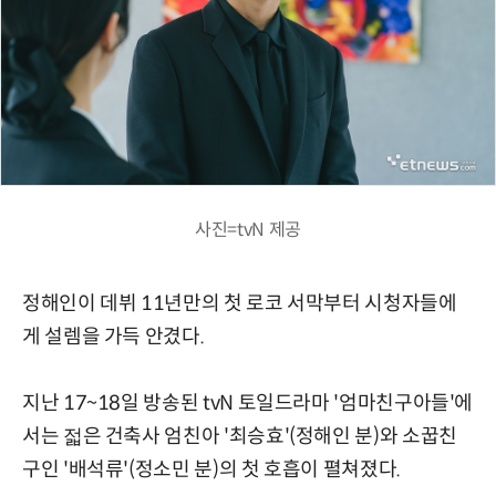
사진=tvN 제공
정해인이 데뷔 11년만의 첫 로코 서막부터 시청자들에
게 설렘을 가득 안겼다.
지난 17~18일 방송된 tvN 토일드라마 '엄마친구아들'에
서는 젋은 건축사 엄친아 '최승효'(정해인 분)와 소꿉친
구인 '배석류'(정소민 분)의 첫 호흡이 펼쳐졌다.