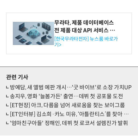
무라타, 제품 데이터베이스
전 제품 대상 API 서비스 제
공…73개 제품 카테고리로
[한국무라타전자] 뉴스룸 바로가
기>
확대
관련 기사
방예담, 새 앨범 예판 개시…'굿 바이브'로 소장 가치UP
송지우, 영화 '늘봄가든' 출연…데뷔 첫 공포물 도전
[ET현장] 아크, 다름을 넘어 새로움을 찾는 보이그룹
[ET인터뷰] 김소희·카노 미유, ‘아틀란티스’를 찾아 떠나는 두 ‘여우’
'엄마친구아들' 정해인, 데뷔 첫 로코서 설렘진가 발휘