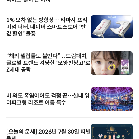
1% 오차 없는 방향성… 타마시 프리
미엄 퍼터, 네이버 스마트스토어 '반
값 할인' 돌풍
“해외 셀럽들도 붙인다”... 드림패치,
글로벌 트렌드 겨냥한 '모양반창고'로
Z세대 공략
비 와도 폭염이어도 걱정 끝…실내 워
터파크형 리조트 여름 특수
[오늘의 운세] 2026년 7월 30일 띠별
운세