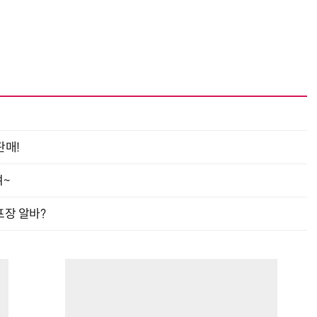
반려견 유골을 우주에 뿌렸다…GPS 추적기로 회수까지 성공
거미줄 쏘고 자동 회수까지…현실판 
판매!
여~
프장 알바?