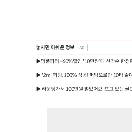
“시간당 4만원”…휴머노이드가 집 찾아가 청소해준다
놓치면 아쉬운 정보
AD
▶명품퍼터 ~60%할인 '10만원'대 선착순 한정
▶ '2m' 퍼팅, 100% 성공! 퍼팅으로만 10타 줄
▶ 라운딩가서 100만원 벌었어요. 뜨고 있는 골