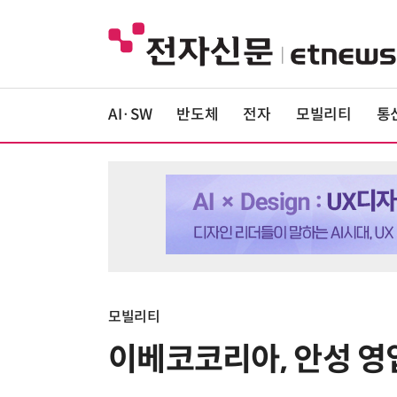
AI·SW
반도체
전자
모빌리티
통
모빌리티
이베코코리아, 안성 영