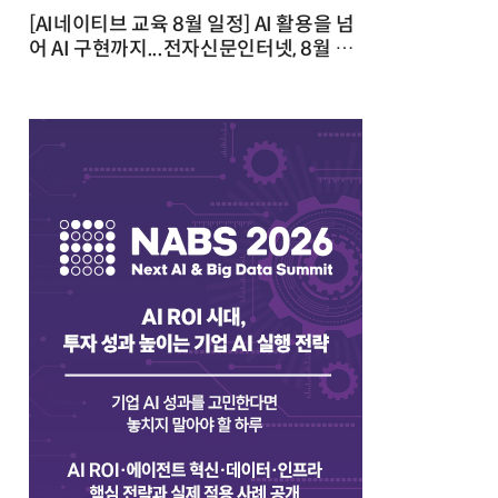
[AI네이티브 교육 8월 일정] AI 활용을 넘
어 AI 구현까지...전자신문인터넷, 8월 실
전 교육·워크숍 개최 발행일 : 2026-07-
23 10:46