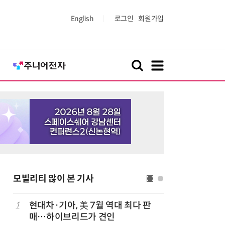
English
로그인
회원가입
모빌리티 많이 본 기사
1
현대차·기아, 美 7월 역대 최다 판
6
정의선, 
매…하이브리드가 견인
형 전기차