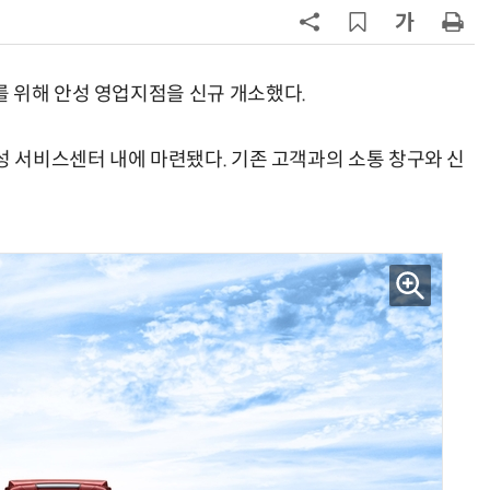
7
중국산 車 수입 1년 새 2배…獨 제
고 1위
 위해 안성 영업지점을 신규 개소했다.
8
대한항공, 美 아처와 '군용 AAM' 개
발…국산화 발판
성 서비스센터 내에 마련됐다. 기존 고객과의 소통 창구와 신
9
제네시스-대한항공, 전기차 구매 시
1만마일 쏜다
10
테슬라, 6개월 연속 수입차 1위 질주