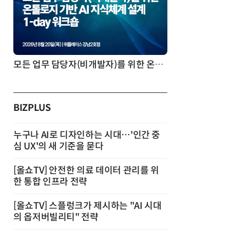
모든 업무 담당자(비개발자)를 위한 온톨로지 기반 AI 지식체계 설계 1-day 워크숍
BIZPLUS
누구나 AI로 디자인하는 시대…'인간 중
심 UX'의 새 기준을 묻다
[올쇼TV] 안전한 의료 데이터 관리를 위
한 통합 인프라 전략
[올쇼TV] 스플렁크가 제시하는 "AI 시대
의 옵저버빌리티" 전략