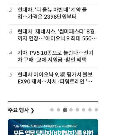
치
2
현대차, '디 올뉴 아반떼' 계약 돌
7
중국산 車
입…가격은 2398만원부터
고 1위
3
현대차·제네시스, '썸머페스타' 8월
8
대한항공, 
까지 연장…'아이오닉 9 최대 550만
발…국산
원 할인' 등 총 12종 혜택
4
기아, PV5 10종으로 늘린다…전기
9
제네시스-
차 구매·교체 지원금·할인 혜택
1만마일 
5
현대차 아이오닉 9, 獨 평가서 볼보
10
테슬라, 
EX90 제쳐…차체·파워트레인 '우
위'
주요 행사
❯