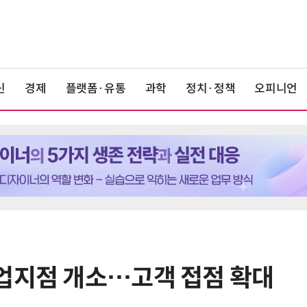
신
경제
플랫폼·유통
과학
정치·정책
오피니언
업지점 개소…고객 접점 확대
6
정의선, 튀르키예 공장 방문…첫 소
형 전기차 '아이오닉 3' 양산 점검