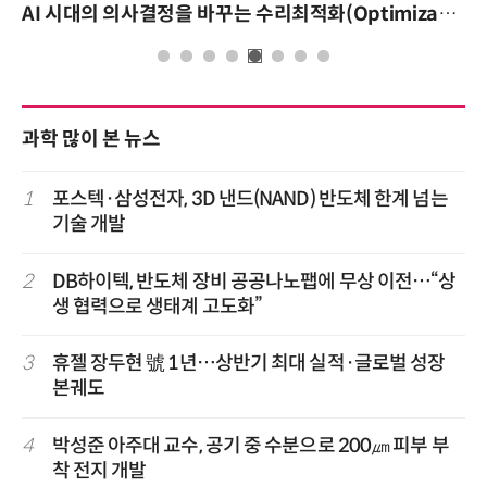
AI 핀옵스 실전 세미나: 폭증하는 AI 토큰 비용 관리 전략
과학 많이 본 뉴스
1
포스텍·삼성전자, 3D 낸드(NAND) 반도체 한계 넘는
기술 개발
2
DB하이텍, 반도체 장비 공공나노팹에 무상 이전…“상
생 협력으로 생태계 고도화”
3
휴젤 장두현 號 1년…상반기 최대 실적·글로벌 성장
본궤도
4
박성준 아주대 교수, 공기 중 수분으로 200㎛ 피부 부
착 전지 개발