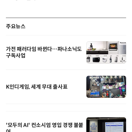
주요뉴스
가전 패러다임 바뀐다…파나소닉도
구독사업
K인디게임, 세계 무대 출사표
'모두의 AI' 컨소시엄 영입 경쟁 불붙
어