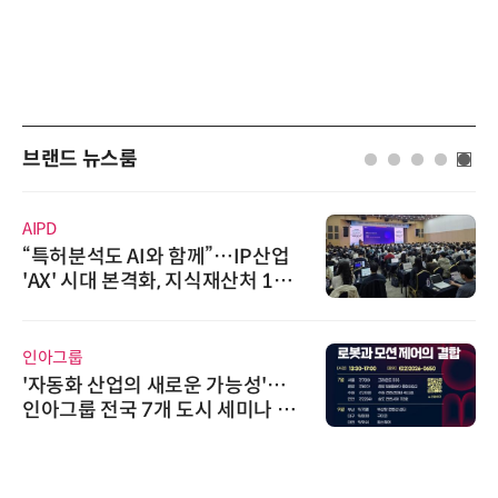
브랜드 뉴스룸
한국태양유전
태양유전, '안전·환경 보고서 202
6' 발간…2030년 SBT 수준 온실
가스 감축 추진
로옴세미컨덕터코리아
로옴, 발진 출력 4배 높인 2세대 테
라헤르츠파 발진 디바이스 개발
노보센스