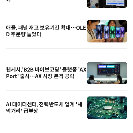
애플, 패널 재고 보유기간 확대…OLE
D 주문량 늘었다
웹케시,'B2B 바이브코딩' 플랫폼 'AX
Port' 출시…AX 시장 본격 공략
AI 데이터센터, 전력반도체 업계 '새
먹거리' 급부상