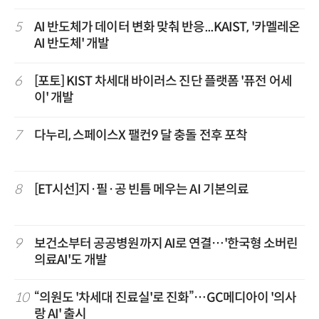
5
AI 반도체가 데이터 변화 맞춰 반응...KAIST, '카멜레온
AI 반도체' 개발
6
[포토] KIST 차세대 바이러스 진단 플랫폼 '퓨전 어세
이' 개발
7
다누리, 스페이스X 팰컨9 달 충돌 전후 포착
8
[ET시선]지·필·공 빈틈 메우는 AI 기본의료
9
보건소부터 공공병원까지 AI로 연결…'한국형 소버린
의료AI'도 개발
10
“의원도 '차세대 진료실'로 진화”…GC메디아이 '의사
랑 AI' 출시