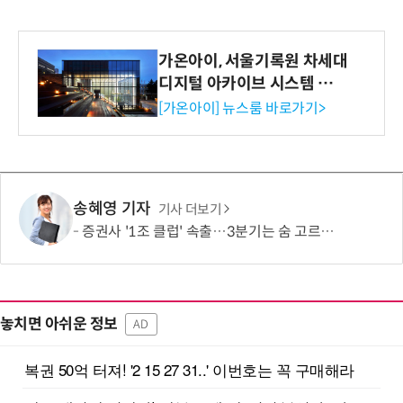
가온아이, 서울기록원 차세대
디지털 아카이브 시스템 구축
수행
[가온아이] 뉴스룸 바로가기>
송혜영 기자
기사 더보기
증권사 '1조 클럽' 속출…3분기는 숨 고르기 전망
놓치면 아쉬운 정보
AD