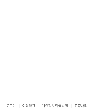
노보센스, PWM 고주파 과도 간섭
난제 극복…차량용 전류 감지 증폭
기
로그인
이용약관
개인정보취급방침
고충처리