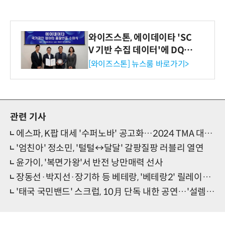
와이즈스톤, 에이데이타 'SC
V 기반 수집 데이터'에 DQ인
증 최고 등급 수여
[와이즈스톤] 뉴스룸 바로가기>
관련 기사
에스파, K팝 대세 '수퍼노바' 공고화…2024 TMA 대상 등 톱질주 시작
'엄친아' 정소민, '털털↔달달' 갈팡질팡 러블리 열연
윤가이, '복면가왕'서 반전 낭만매력 선사
장동선·박지선·장기하 등 베테랑, '베테랑2' 릴레이GV 참석
'태국 국민밴드' 스크럽, 10月 단독 내한 공연…'설렘 폭발'