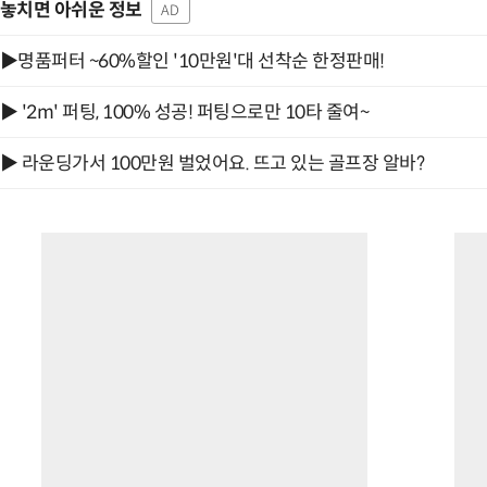
놓치면 아쉬운 정보
AD
▶명품퍼터 ~60%할인 '10만원'대 선착순 한정판매!
▶ '2m' 퍼팅, 100% 성공! 퍼팅으로만 10타 줄여~
“계속 쫓아왔다”…도망치던 우크라 민간
▶ 라운딩가서 100만원 벌었어요. 뜨고 있는 골프장 알바?