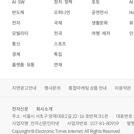
AI·SW
정치·정책
포토
A
반도체
오피니언
공연전시
H
전자
국제
생활문화
뷰
모빌리티
전국
여행·레저
인
통신
스포츠
경제
특집
플랫폼·유통
연재
지면광고안내
행사문의
통합마케팅 상품 안내
이용약관
전자신문
회사소개
주소 : 서울시 서초구 양재대로2길 22-16 호반파크1관
대표번호 : 
사업자명 : 전자신문인터넷
사업자번호 : 107-81-80959
발행
Copyright © Electronic Times Internet. All Rights Reserved.