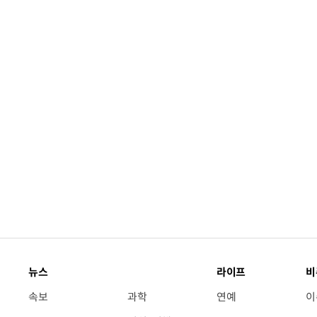
뉴스
라이프
비
속보
과학
연예
이