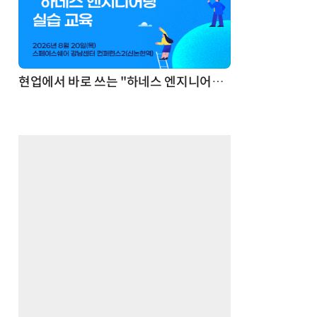
모든 업무 담당자(비개발자)를 위한 온톨로지 기반 AI 지식체계 설계 1-day 워크숍