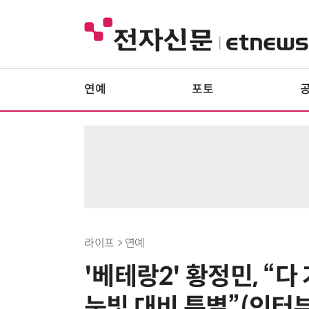
연예
포토
라이프 > 연예
'베테랑2' 황정민, “
눈빛 대비 특별”(인터