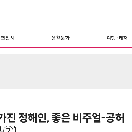
공연전시
생활문화
여행·레저
다 가진 정해인, 좋은 비주얼-공허
뷰②)