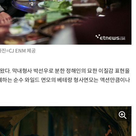
사진=CJ ENM 제공
아왔다. 막내형사 박선우로 분한 정해인의 묘한 이질감 표현을
계하는 순수 와일드 면모의 베테랑 형사면모는 액션만큼이나