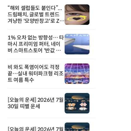
“해외 셀럽들도 붙인다”...
드림패치, 글로벌 트렌드
겨냥한 '모양반창고'로 Z세
대 공략
1% 오차 없는 방향성… 타
마시 프리미엄 퍼터, 네이
버 스마트스토어 '반값 할
인' 돌풍
비 와도 폭염이어도 걱정
끝…실내 워터파크형 리조
트 여름 특수
[오늘의 운세] 2026년 7월
30일 띠별 운세
[오늘의 운세] 2026년 7월