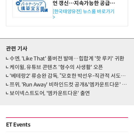
언 갱신…지속가능한 공급망
협력 강화
[한국태양유전] 뉴스룸 바로가기
>
관련 기사
수엔, 'Like That' 풀버전 발매…힙합계 '핫 루키' 귀환
케이윌, 유튜브 콘텐츠 '형수의 사생활' 오픈
'베테랑2' 류승완 감독, “모호한 박선우-직관적 서도철, 사회정의 향한 본질질문”(인터뷰)
쯔위, 'Run Away' 비하인드컷 공개&'엠카운트다운' 출연
보이넥스트도어, '엠카운트다운' 출연
ET Events