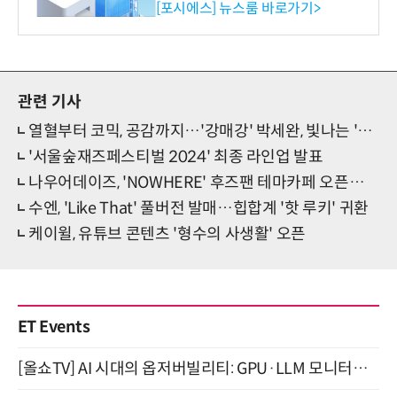
환원 강화” 계획 공시
[포시에스] 뉴스룸 바로가기>
관련 기사
열혈부터 코믹, 공감까지…'강매강' 박세완, 빛나는 '연기 변주'
'서울숲재즈페스티벌 2024' 최종 라인업 발표
나우어데이즈, 'NOWHERE' 후즈팬 테마카페 오픈…'지금 여기서 만나!'
수엔, 'Like That' 풀버전 발매…힙합계 '핫 루키' 귀환
케이윌, 유튜브 콘텐츠 '형수의 사생활' 오픈
ET Events
[올쇼TV] AI 시대의 옵저버빌리티: GPU·LLM 모니터링부터 AI 기반 장애 대응까지 (8/11 생방송)