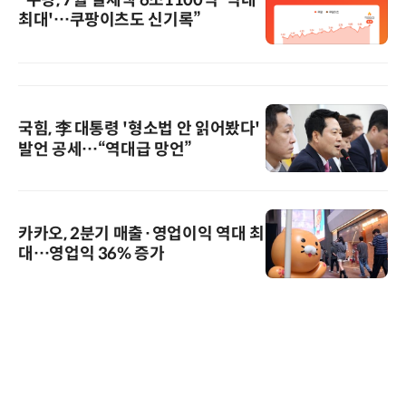
“쿠팡, 7월 결제액 6조1100억 '역대
최대'…쿠팡이츠도 신기록”
국힘, 李 대통령 '형소법 안 읽어봤다'
발언 공세…“역대급 망언”
카카오, 2분기 매출·영업이익 역대 최
대…영업익 36% 증가