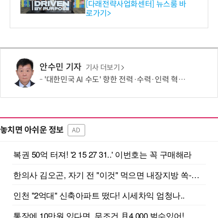
와의 비즈니스 미팅 지원…K
[다래전략사업화센터] 뉴스룸 바
로가기>
-바이오 해외 진출 교두보 확
보
안수민 기자
기사 더보기
'대한민국 AI 수도' 향한 전력·수력·인력 혁신 시동…'충남 3력 혁신 TF 회의 첫 개최
놓치면 아쉬운 정보
AD