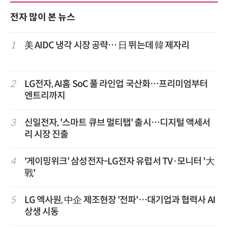
전자 많이 본 뉴스
1
美 AIDC 냉각 시장 공략… 日 뛰는데 韓 제자리
2
LG전자, AI홈 SoC 풀 라인업 국산화…프리미엄부터
엔트리까지
3
신일전자, '스마트 큐브 멀티탭' 출시…디지털 액세서
리 시장 진출
4
'게이밍위크' 삼성전자-LG전자 유럽서 TV·모니터 '大
戰'
5
LG 엑사원, 中企 제조현장 '전파'…대기업과 협력사 AI
상생 시동