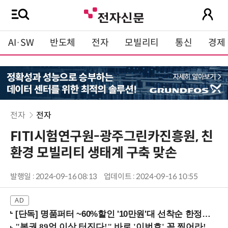
AI·SW
반도체
전자
모빌리티
통신
경제
전자
전자
FITI시험연구원-광주그린카진흥원, 친
환경 모빌리티 생태계 구축 맞손
발행일 : 2024-09-16 08:13
업데이트 : 2024-09-16 10:55
[단독] 명품퍼터 ~60%할인 '10만원'대 선착순 한정판매!