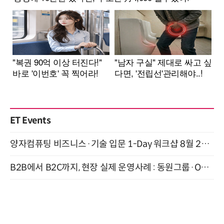
ET Events
양자컴퓨팅 비즈니스·기술 입문 1-Day 워크샵 8월 28일 개최
B2B에서 B2C까지, 현장 실제 운영사례 : 동원그룹·OCI·다이닝브랜즈그룹·당근 (8/27)