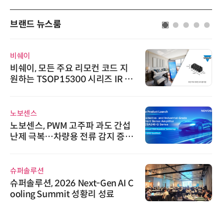
브랜드 뉴스룸
와이즈스톤
와이즈스톤, 마틸로에이아이의 '멀
티모달 생물자원 빅데이터'에 DQ
인증 최고 등급 수여
에이블스토어
시놀로지, 1U 백업 어플라이언스
DP5200 출시
다래전략사업화센터
다래전략사업화센터, 'BIO USA 2
026'서 글로벌 빅파마와의 비즈니
스 미팅 지원…K-바이오 해외 진출
교두보 확보