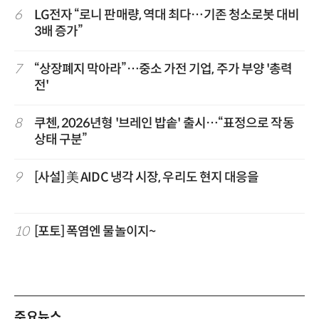
6
LG전자 “로니 판매량, 역대 최다…기존 청소로봇 대비
3배 증가”
7
“상장폐지 막아라”…중소 가전 기업, 주가 부양 '총력
전'
8
쿠첸, 2026년형 '브레인 밥솥' 출시…“표정으로 작동
상태 구분”
9
[사설] 美 AIDC 냉각 시장, 우리도 현지 대응을
10
[포토] 폭염엔 물놀이지~
주요뉴스