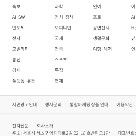
속보
과학
연예
이
AI·SW
정치·정책
포토
A
반도체
오피니언
공연전시
H
전자
국제
생활문화
뷰
모빌리티
전국
여행·레저
인
통신
스포츠
경제
특집
플랫폼·유통
연재
지면광고안내
행사문의
통합마케팅 상품 안내
이용약관
전자신문
회사소개
주소 : 서울시 서초구 양재대로2길 22-16 호반파크1관
대표번호 : 