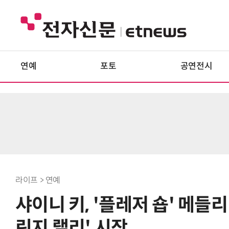
연예
포토
공연전시
라이프 > 연예
샤이니 키, '플레저 숍' 메들
린지 랠리' 시작