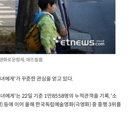
영화로운형제, 애즈필름
녀에게'가 꾸준한 관심을 얻고 있다.
에게'는 22일 기준 1만8558명의 누적관객을 기록, '소
41명) 등에 이어 올해 한국독립예술영화(극영화) 중 흥행 3위를