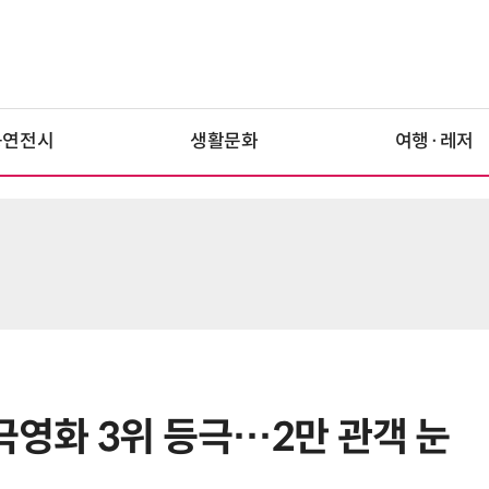
공연전시
생활문화
여행·레저
 극영화 3위 등극…2만 관객 눈