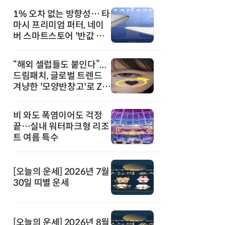
1% 오차 없는 방향성… 타
마시 프리미엄 퍼터, 네이
버 스마트스토어 '반값 할
인' 돌풍
“해외 셀럽들도 붙인다”...
드림패치, 글로벌 트렌드
겨냥한 '모양반창고'로 Z세
대 공략
비 와도 폭염이어도 걱정
끝…실내 워터파크형 리조
트 여름 특수
[오늘의 운세] 2026년 7월
30일 띠별 운세
[오늘의 운세] 2026년 8월