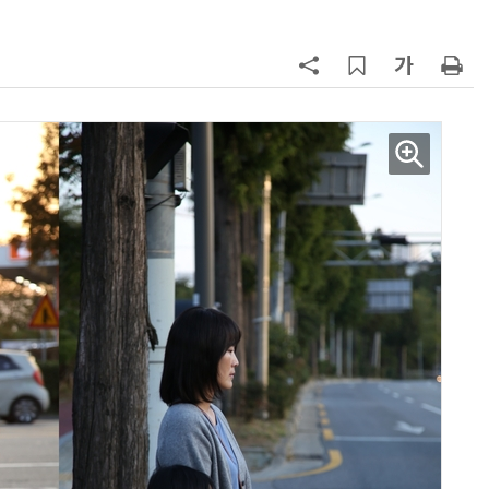
AI Native Enterprise를 지원하는 AI Ready Data 플랫폼 활용 전략
AI 시대의 옵저버빌리티: GPU·LLM 모니터링부터 AI 기반 장애 대응까지