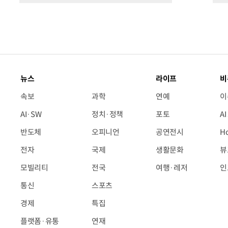
뉴스
라이프
비
속보
과학
연예
이
AI·SW
정치·정책
포토
A
반도체
오피니언
공연전시
H
전자
국제
생활문화
뷰
모빌리티
전국
여행·레저
인
통신
스포츠
경제
특집
플랫폼·유통
연재