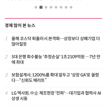
경제 많이 본 뉴스
1
올해 코스닥 퇴출러시 본격화…상장보다 상폐기업 더
많아질듯
2
5대 은행 회수불능 '추정손실' 1조2109억원 …7년 만
에 최대
3
보험설계사, 1200%룰 확대 앞두고 '상장 GA'로 쏠렸
다…“신뢰도 메리트”
4
LG 엑사원, 中企 제조현장 '전파'…대기업과 협력사 AI
상생 시동