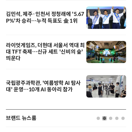
김민석, 제주·인천서 정청래에 '5.67
P%'차 승리…누적 득표도 金 1위
라이엇게임즈, 더현대 서울서 역대 최
대 TFT 축제…신규 세트 '신비의 숲'
띄운다
국립광주과학관, '여름방학 AI 탐사
대' 운영…10개 AI 동아리 참가
브랜드 뉴스룸