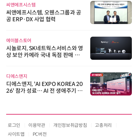
씨앤에프시스템
씨앤에프시스템, 오웬스그룹과 공
공 ERP·DX 사업 협력
에이블스토어
시놀로지, SK네트웍스서비스와 영
상 보안 카메라 국내 독점 판매 파
트너십 체결
디에스앤지
디에스앤지, 'AI EXPO KOREA 20
26' 참가 성료… AI 전 생애주기 아
우르는 통합 솔루션 선봬
로그인
이용약관
개인정보취급방침
고충처리
사이트맵
PC버전