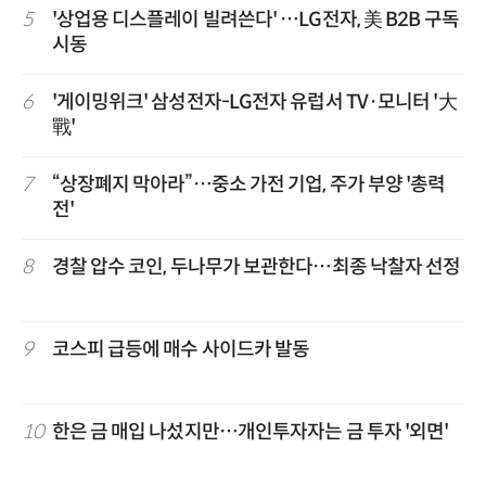
5
'상업용 디스플레이 빌려쓴다' …LG전자, 美 B2B 구독
시동
6
'게이밍위크' 삼성전자-LG전자 유럽서 TV·모니터 '大
戰'
7
“상장폐지 막아라”…중소 가전 기업, 주가 부양 '총력
전'
8
경찰 압수 코인, 두나무가 보관한다…최종 낙찰자 선정
9
코스피 급등에 매수 사이드카 발동
10
한은 금 매입 나섰지만…개인투자자는 금 투자 '외면'