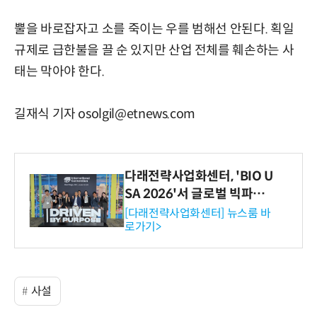
뿔을 바로잡자고 소를 죽이는 우를 범해선 안된다. 획일
규제로 급한불을 끌 순 있지만 산업 전체를 훼손하는 사
태는 막아야 한다.
길재식 기자 osolgil@etnews.com
다래전략사업화센터, 'BIO U
SA 2026'서 글로벌 빅파마
와의 비즈니스 미팅 지원…K
[다래전략사업화센터] 뉴스룸 바
로가기>
-바이오 해외 진출 교두보 확
보
사설