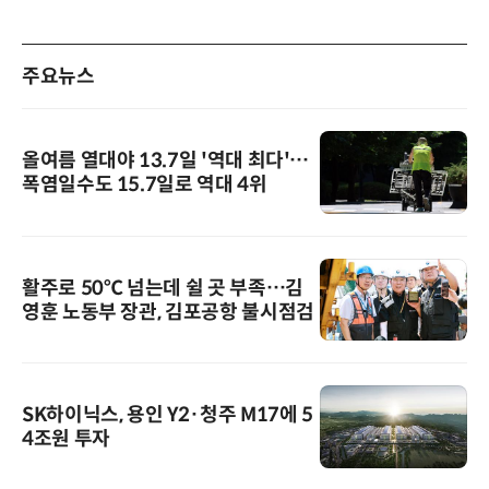
주요뉴스
올여름 열대야 13.7일 '역대 최다'…
폭염일수도 15.7일로 역대 4위
활주로 50℃ 넘는데 쉴 곳 부족…김
영훈 노동부 장관, 김포공항 불시점검
SK하이닉스, 용인 Y2·청주 M17에 5
4조원 투자