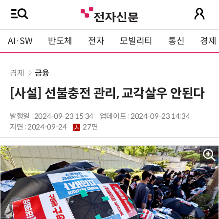
AI·SW
반도체
전자
모빌리티
통신
경제
경제
금융
[사설] 선불충전 관리, 교각살우 안된다
발행일 : 2024-09-23 15:34
업데이트 : 2024-09-23 14:34
지면 :
2024-09-24
27면