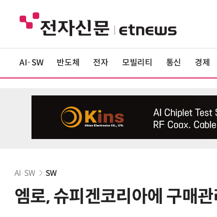
AI·SW
반도체
전자
모빌리티
통신
경제
AI·SW
SW
엠로, 슈피겐코리아에 구매관