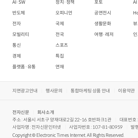
AI·SW
정치·정책
포토
A
반도체
오피니언
공연전시
H
전자
국제
생활문화
뷰
모빌리티
전국
여행·레저
인
통신
스포츠
경제
특집
플랫폼·유통
연재
지면광고안내
행사문의
통합마케팅 상품 안내
이용약관
전자신문
회사소개
주소 : 서울시 서초구 양재대로2길 22-16 호반파크1관
대표번호 : 
사업자명 : 전자신문인터넷
사업자번호 : 107-81-80959
발행
Copyright © Electronic Times Internet. All Rights Reserved.