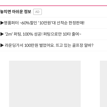
놓치면 아쉬운 정보
AD
▶명품퍼터 ~60%할인 '10만원'대 선착순 한정판매!
“계속 쫓아왔다”…도망치던 우크라 민간
▶ '2m' 퍼팅, 100% 성공! 퍼팅으로만 10타 줄여~
▶ 라운딩가서 100만원 벌었어요. 뜨고 있는 골프장 알바?