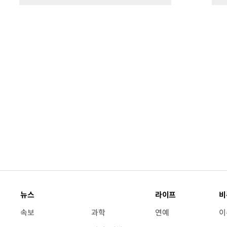
뉴스
라이프
비
속보
과학
연예
이