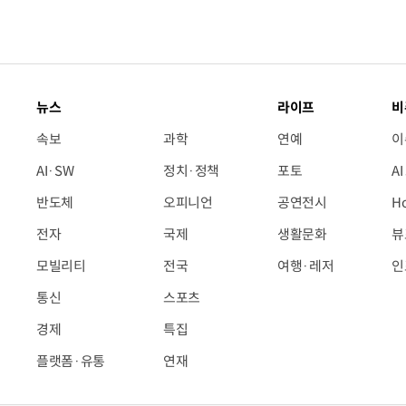
뉴스
라이프
비
속보
과학
연예
이
AI·SW
정치·정책
포토
A
반도체
오피니언
공연전시
H
전자
국제
생활문화
뷰
모빌리티
전국
여행·레저
인
통신
스포츠
경제
특집
플랫폼·유통
연재