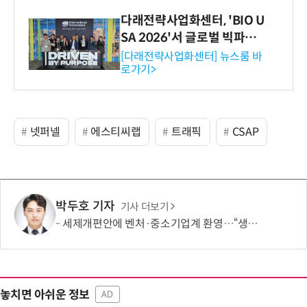
다래전략사업화센터, 'BIO U
SA 2026'서 글로벌 빅파마
와의 비즈니스 미팅 지원…K
[다래전략사업화센터] 뉴스룸 바
로가기>
-바이오 해외 진출 교두보 확
보
넷퍼넬
에스티씨랩
트래픽
CSAP
박두호 기자
기사 더보기
세제개편안에 벤처·중소기업계 환영…“생태계 성장 기반 확충”
놓치면 아쉬운 정보
AD