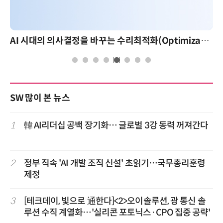
AI 시대의 의사결정을 바꾸는 수리최적화(Optimization): 실제 산업 적용 사례와 활용 전략
SW 많이 본 뉴스
1
韓 AI리더십 공백 장기화… 글로벌 3강 동력 꺼져간다
2
정부 직속 'AI 개발 조직 신설' 초읽기…국무총리훈령
제정
3
[테크데이, 빛으로 通한다]<2>오이솔루션, 광 통신 솔
루션 수직 계열화…'실리콘 포토닉스·CPO 집중 공략'