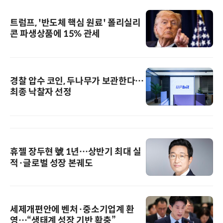
트럼프, '반도체 핵심 원료' 폴리실리
콘 파생상품에 15% 관세
경찰 압수 코인, 두나무가 보관한다…
최종 낙찰자 선정
휴젤 장두현 號 1년…상반기 최대 실
적·글로벌 성장 본궤도
세제개편안에 벤처·중소기업계 환
영…“생태계 성장 기반 확충”