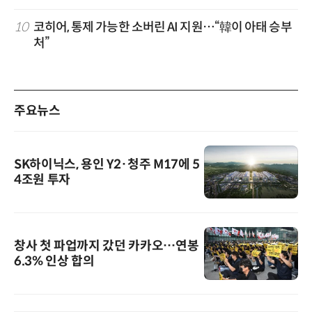
10
코히어, 통제 가능한 소버린 AI 지원…“韓이 아태 승부
처”
주요뉴스
SK하이닉스, 용인 Y2·청주 M17에 5
4조원 투자
창사 첫 파업까지 갔던 카카오…연봉
6.3% 인상 합의