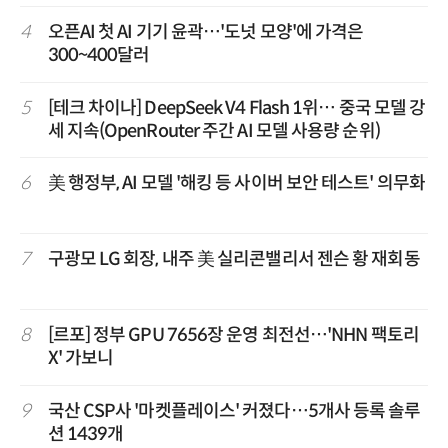
4
오픈AI 첫 AI 기기 윤곽…'도넛 모양'에 가격은
300~400달러
5
[테크 차이나] DeepSeek V4 Flash 1위… 중국 모델 강
세 지속(OpenRouter 주간 AI 모델 사용량 순위)
6
美 행정부, AI 모델 '해킹 등 사이버 보안 테스트' 의무화
7
구광모 LG 회장, 내주 美 실리콘밸리서 젠슨 황 재회동
8
[르포] 정부 GPU 7656장 운영 최전선…'NHN 팩토리
X' 가보니
9
국산 CSP사 '마켓플레이스' 커졌다…5개사 등록 솔루
션 1439개