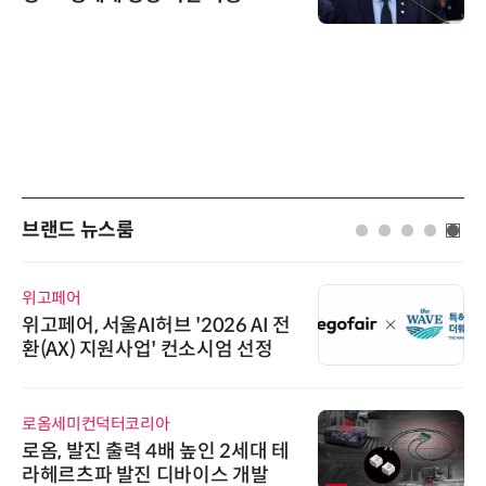
브랜드 뉴스룸
위고페어
위고페어, 서울AI허브 '2026 AI 전
환(AX) 지원사업' 컨소시엄 선정
로옴세미컨덕터코리아
로옴, 발진 출력 4배 높인 2세대 테
라헤르츠파 발진 디바이스 개발