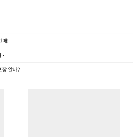
“계속 쫓아왔다”…도망치던 우크라 민간인 공격한 러 자폭 드론
진정한 우정?…친구 구하려다 둘 다 의자 틈에 목이 낀
판매!
여~
프장 알바?