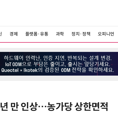
신
경제
플랫폼·유통
과학
정치·정책
오피니언
7년 만 인상…농가당 상한면적
6
LG 엑사원, 中企 제조현장 '전파'…
대기업과 협력사 AI 상생 시동