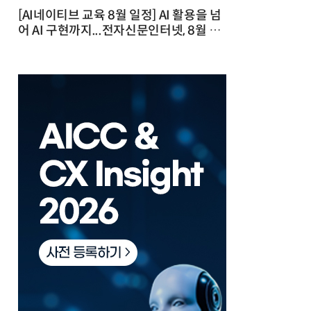
[AI네이티브 교육 8월 일정] AI 활용을 넘
어 AI 구현까지...전자신문인터넷, 8월 실
전 교육·워크숍 개최 발행일 : 2026-07-
23 10:46