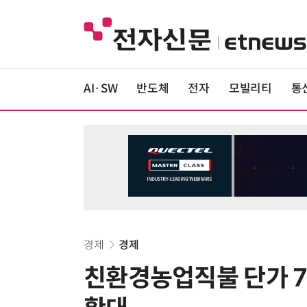
AI·SW
반도체
전자
모빌리티
통
경제
경제
친환경농업직불 단가 