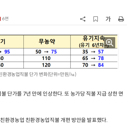
7
'상업용 디스플레이 빌려쓴다' …LG
전자, 美 B2B 구독 시동
6면
8
'게이밍위크' 삼성전자-LG전자 유
서 TV·모니터 '大戰'
9
“상장폐지 막아라”…중소 가전 기업
주가 부양 '총력전'
10
코스피 급등에 매수 사이드카 발동
년 친환경농업직불 단가 변화(단위=만원/㏊)
 단가를 7년 만에 인상한다. 또 농가당 직불 지급 상한 면
은 친환경농업 친환경농업직불 개편 방안을 발표했다.