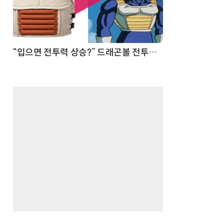
 순간
“입으면 전투력 상승?” 드래곤볼 전투복 닮은 중량조끼