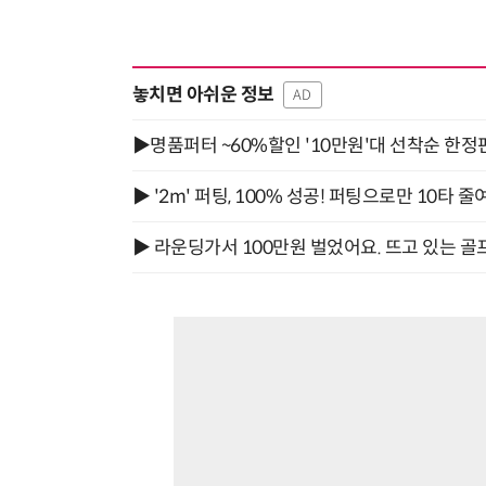
놓치면 아쉬운 정보
AD
▶명품퍼터 ~60%할인 '10만원'대 선착순 한정
▶ '2m' 퍼팅, 100% 성공! 퍼팅으로만 10타 줄
▶ 라운딩가서 100만원 벌었어요. 뜨고 있는 골