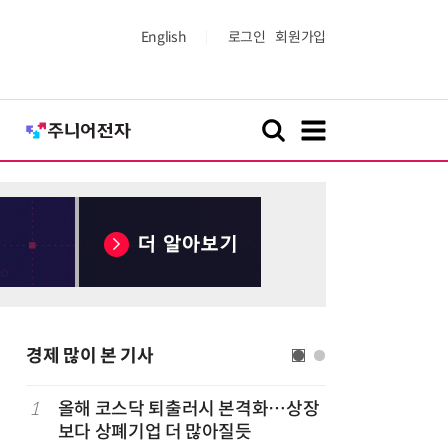
English
로그인
회원가입
경제 많이 본 기사
1
올해 코스닥 퇴출러시 본격화…상장
6
LG 엑사
보다 상폐기업 더 많아질듯
대기업과 