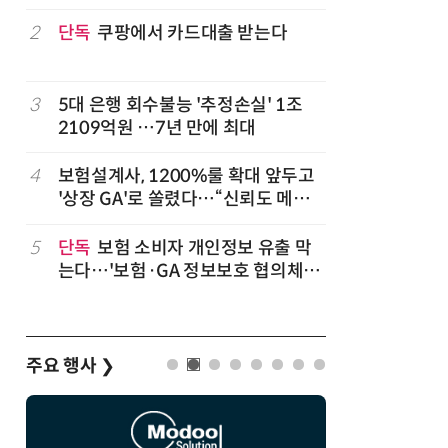
2
단독
쿠팡에서 카드대출 받는다
7
'상업용 
전자, 美 
럽
3
5대 은행 회수불능 '추정손실' 1조
8
'게이밍위
2109억원 …7년 만에 최대
서 TV·모
,
4
보험설계사, 1200%룰 확대 앞두고
9
“상장폐지
'상장 GA'로 쏠렸다…“신뢰도 메리
주가 부양
트”
5
단독
보험 소비자 개인정보 유출 막
10
코스피 급
는다…'보험·GA 정보보호 협의체'
구성
주요 행사
❯