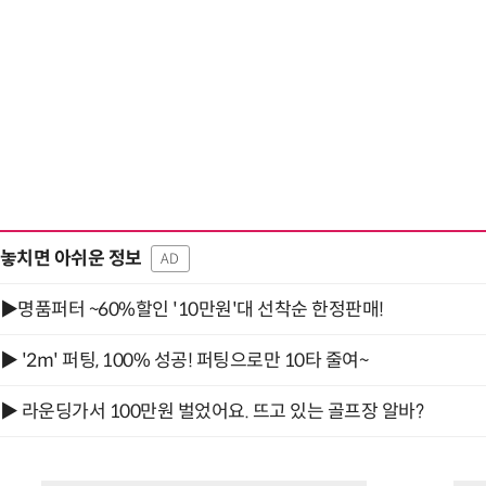
거미줄 쏘고 자동
놓치면 아쉬운 정보
AD
▶명품퍼터 ~60%할인 '10만원'대 선착순 한정판매!
▶ '2m' 퍼팅, 100% 성공! 퍼팅으로만 10타 줄여~
▶ 라운딩가서 100만원 벌었어요. 뜨고 있는 골프장 알바?