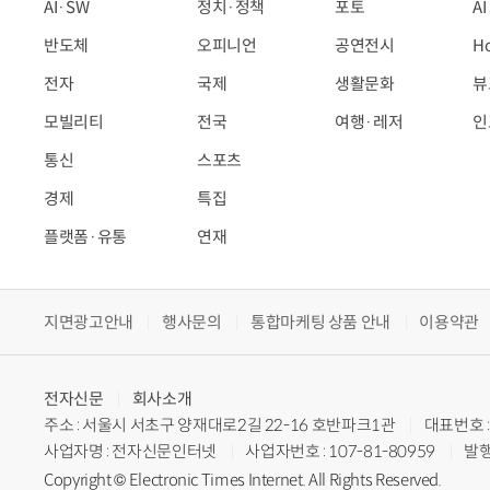
AI·SW
정치·정책
포토
A
반도체
오피니언
공연전시
H
전자
국제
생활문화
뷰
모빌리티
전국
여행·레저
인
통신
스포츠
경제
특집
플랫폼·유통
연재
지면광고안내
행사문의
통합마케팅 상품 안내
이용약관
전자신문
회사소개
주소 : 서울시 서초구 양재대로2길 22-16 호반파크1관
대표번호 : 
사업자명 : 전자신문인터넷
사업자번호 : 107-81-80959
발행
Copyright © Electronic Times Internet. All Rights Reserved.