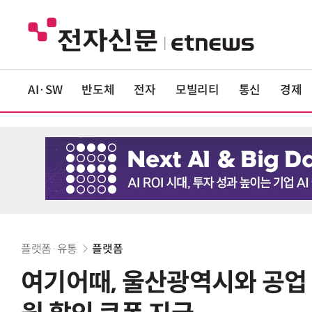
AI·SW
반도체
전자
모빌리티
통신
경제
플랫폼·유통
플랫폼
여기어때, 울산광역시와 공업