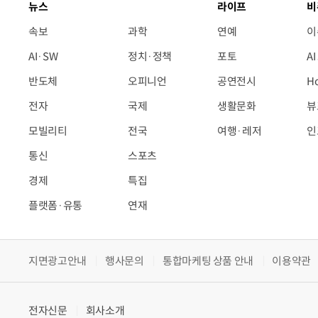
뉴스
라이프
비
속보
과학
연예
이
AI·SW
정치·정책
포토
A
반도체
오피니언
공연전시
H
전자
국제
생활문화
뷰
모빌리티
전국
여행·레저
인
통신
스포츠
경제
특집
플랫폼·유통
연재
지면광고안내
행사문의
통합마케팅 상품 안내
이용약관
전자신문
회사소개