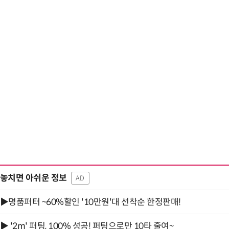
“계속 쫓아왔다”…도망치던 우크라 민간
놓치면 아쉬운 정보
AD
▶명품퍼터 ~60%할인 '10만원'대 선착순 한정판매!
▶ '2m' 퍼팅, 100% 성공! 퍼팅으로만 10타 줄여~