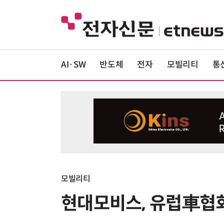
AI·SW
반도체
전자
모빌리티
통
모빌리티
현대모비스, 유럽車협회