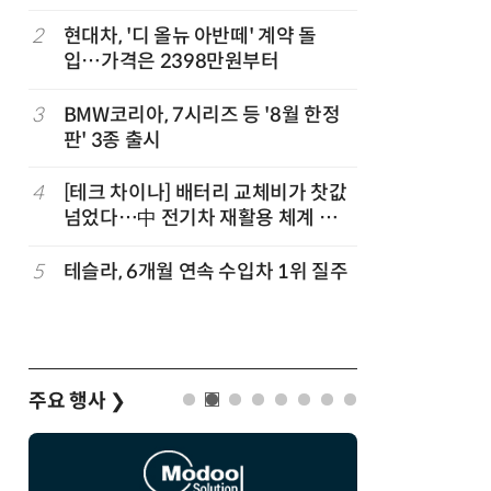
2
현대차, '디 올뉴 아반떼' 계약 돌
7
신차 쏟아
입…가격은 2398만원부터
나
3
BMW코리아, 7시리즈 등 '8월 한정
8
[클릭! 
판' 3종 출시
에디션'
4
[테크 차이나] 배터리 교체비가 찻값
9
[정구민의
넘었다…中 전기차 재활용 체계 시
열어가는
험대
기회
5
테슬라, 6개월 연속 수입차 1위 질주
10
한국자동차
작자동차대
주요 행사
❯