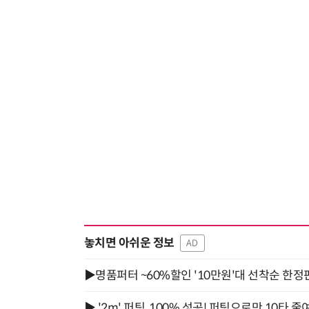
놓치면 아쉬운 정보
AD
▶명품퍼터 ~60%할인 '10만원'대 선착순 한정
▶ '2m' 퍼팅, 100% 성공! 퍼팅으로만 10타 줄