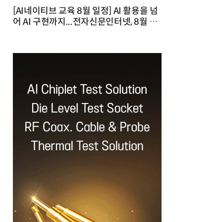
[AI네이티브 교육 8월 일정] AI 활용을 넘
어 AI 구현까지...전자신문인터넷, 8월 실
전 교육·워크숍 개최 발행일 : 2026-07-
23 10:46