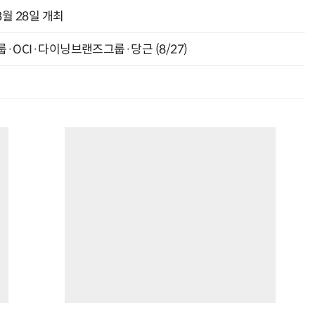
월 28일 개최
룹·OCI·다이닝브랜즈그룹·당근 (8/27)