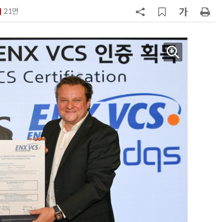
21면
7
신차 쏟아내는 수입차, 최대 실적 찍
나
8
[클릭! 이차] 애스턴마틴 '헤리티지
에디션'
9
[정구민의 테크읽기] 휴머노이드가
열어가는 디스플레이 산업의 새로운
기회
10
한국자동차공학회, '2026 대학생 자
작자동차대회 포뮬러 부문' 개최