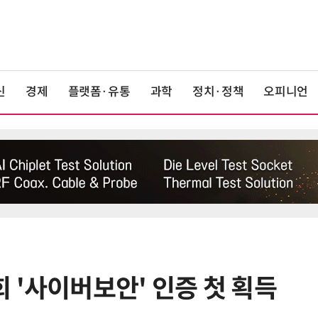
신
경제
플랫폼·유통
과학
정치·정책
오피니언
 '사이버보안' 인증 첫 획득
6
중국산 車 수입 1년 새 2배…獨 제
고 1위