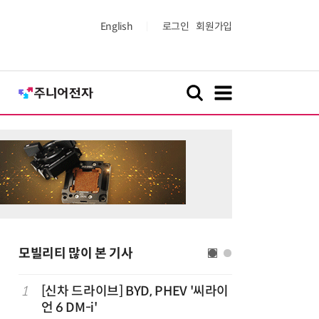
English
로그인
회원가입
모빌리티 많이 본 기사
치
1
[신차 드라이브] BYD, PHEV '씨라이
6
중국산 車
언 6 DM-i'
고 1위