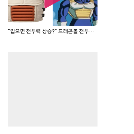
 순간
“입으면 전투력 상승?” 드래곤볼 전투복 닮은 중량조끼