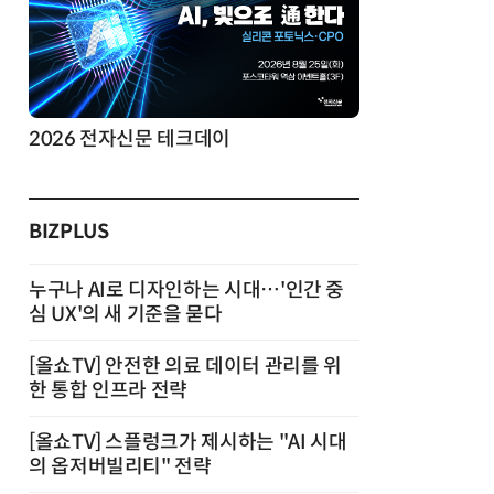
2026 전자신문 테크데이
제8회 AI정
BIZPLUS
누구나 AI로 디자인하는 시대…'인간 중
심 UX'의 새 기준을 묻다
[올쇼TV] 안전한 의료 데이터 관리를 위
한 통합 인프라 전략
[올쇼TV] 스플렁크가 제시하는 "AI 시대
의 옵저버빌리티" 전략