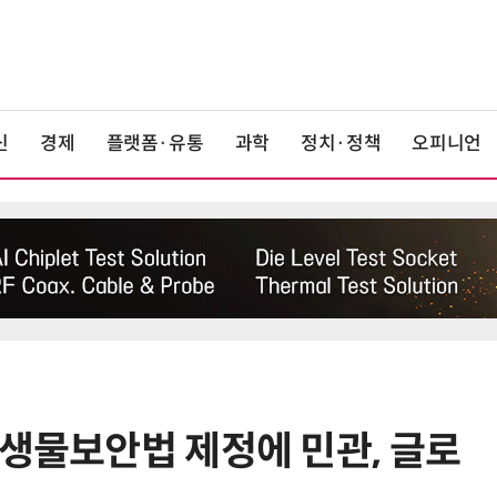
신
경제
플랫폼·유통
과학
정치·정책
오피니언
 생물보안법 제정에 민관, 글로
6
단독
보험 소비자 개인정보 유출 막
는다…'보험·GA 정보보호 협의체'