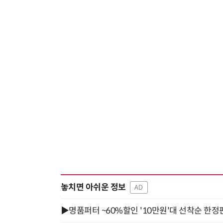
놓치면 아쉬운 정보
AD
▶명품퍼터 ~60%할인 '10만원'대 선착순 한정