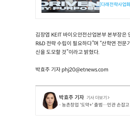
[다래전략사업화
김장엽 KEIT 바이오안전산업본부 본부장은 
R&D 전략 수립이 필요하다”며 “산학연 전
신을 도모할 것”이라고 밝혔다.
박효주 기자 phj20@etnews.com
박효주 기자
기사 더보기
농촌창업 '도약+' 출범…민관 손잡고