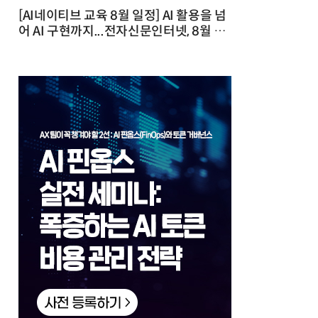
[AI네이티브 교육 8월 일정] AI 활용을 넘
어 AI 구현까지...전자신문인터넷, 8월 실
전 교육·워크숍 개최 발행일 : 2026-07-
23 10:46