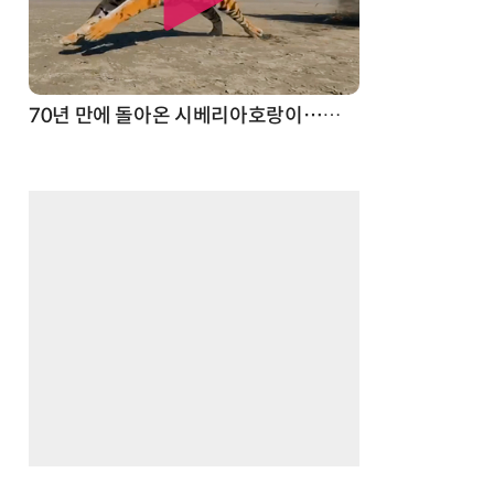
스파이더맨 웹 슈터
70년 만에 돌아온 시베리아호랑이…카자흐스탄 야생에 풀렸다