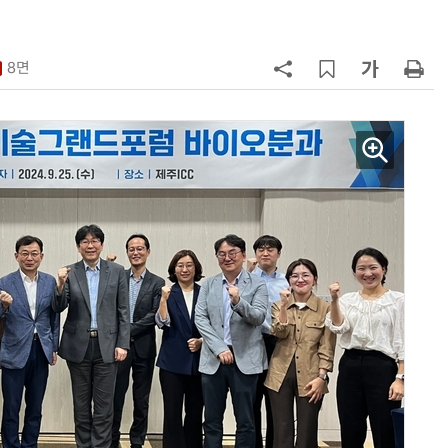
구성
7
'게이밍위크' 삼성전자-LG전자 유
서 TV·모니터 '大戰'
8면
8
500조 퇴직연금 시장 노리는 RA 핀
테크…AI 연금운용 경쟁 본격화
9
LG 엑사원, 中企 제조현장 '전파'…
대기업과 협력사 AI 상생 시동
10
코스피 급등에 매수 사이드카 발동