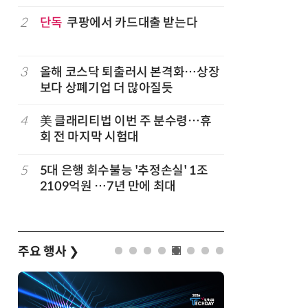
구성
럽
2
단독
쿠팡에서 카드대출 받는다
7
'게이밍위
서 TV·모
3
올해 코스닥 퇴출러시 본격화…상장
8
500조 
보다 상폐기업 더 많아질듯
테크…AI
4
美 클래리티법 이번 주 분수령…휴
9
LG 엑사
회 전 마지막 시험대
대기업과 
5
5대 은행 회수불능 '추정손실' 1조
10
코스피 급
2109억원 …7년 만에 최대
주요 행사
❯