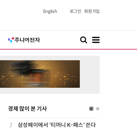
English
로그인
회원가입
경제 많이 본 기사
1
삼성페이에서 '티머니 K-패스' 쓴다
6
단독
보험
는다…'보