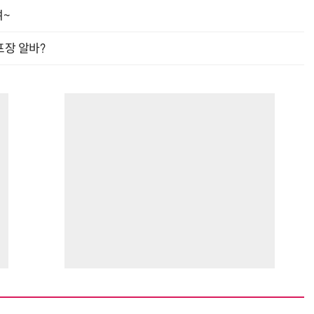
여~
프장 알바?