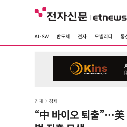
AI·SW
반도체
전자
모빌리티
통
경제
경제
“中 바이오 퇴출”…美