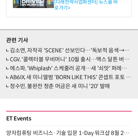
와의 비즈니스 미팅 지원…K
[다래전략사업화센터] 뉴스룸 바
로가기>
-바이오 해외 진출 교두보 확
보
관련 기사
김소연, 자작곡 'SCENE' 선보인다…'독보적 음색→깊어진 감정선'
CGV, '콜렉터블 무비머니' 10월 출시…맥스 달튼 버전 첫선
에스파, 'Whiplash' 스케줄러 공개…새 '쇠맛' 퍼레이드 초읽기
AB6IX, 새 미니앨범 'BORN LIKE THIS' 콘셉트 포토 공개…훈훈
정수민, 불완전 청춘 머금은 새 미니 '20' 발매
ET Events
양자컴퓨팅 비즈니스·기술 입문 1-Day 워크샵 8월 28일 개최