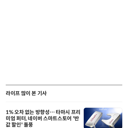
라이프 많이 본 기사
1% 오차 없는 방향성… 타마시 프리
미엄 퍼터, 네이버 스마트스토어 '반
값 할인' 돌풍