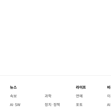
“계속 쫓아왔다”…도망치던 우크라 민간
뉴스
라이프
비
속보
과학
연예
이
AI·SW
정치·정책
포토
A