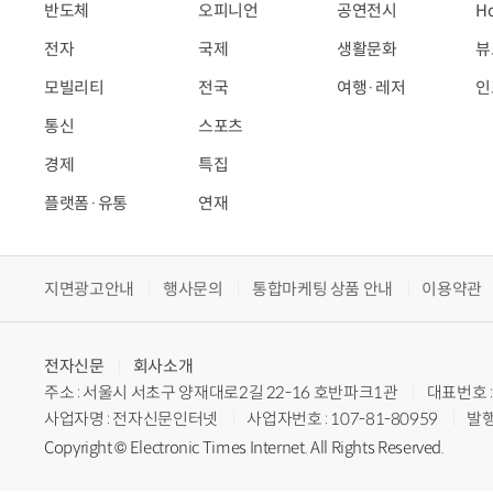
반도체
오피니언
공연전시
H
전자
국제
생활문화
뷰
모빌리티
전국
여행·레저
인
통신
스포츠
경제
특집
플랫폼·유통
연재
지면광고안내
행사문의
통합마케팅 상품 안내
이용약관
전자신문
회사소개
주소 : 서울시 서초구 양재대로2길 22-16 호반파크1관
대표번호 : 
사업자명 : 전자신문인터넷
사업자번호 : 107-81-80959
발행
Copyright © Electronic Times Internet. All Rights Reserved.