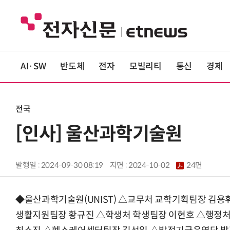
AI·SW
반도체
전자
모빌리티
통신
경제
전국
[인사] 울산과학기술원
발행일 : 2024-09-30 08:19
지면 :
2024-10-02
24면
◆울산과학기술원(UNIST) △교무처 교학기획팀장 김용
생활지원팀장 황규진 △학생처 학생팀장 이현호 △행정처