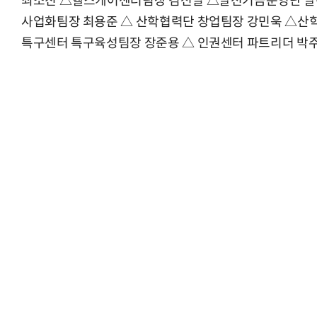
최소진 △헬스케어센터팀장 김선일 △발전기금운영단 발
사업화팀장 최용준 △ 산학협력단 창업팀장 강민욱 △산
특구센터 특구육성팀장 장준용 △ 인권센터 파트리더 박
AI Native Enterprise를 지원하는 AI Ready Data 플랫폼 활