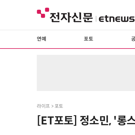
연예
포토
라이프 > 포토
[ET포토] 정소민, '