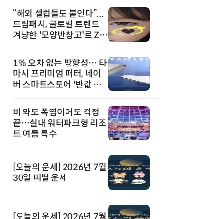
“해외 셀럽들도 붙인다”...
드림패치, 글로벌 트렌드
겨냥한 '모양반창고'로 Z세
대 공략
1% 오차 없는 방향성… 타
마시 프리미엄 퍼터, 네이
버 스마트스토어 '반값 할
인' 돌풍
비 와도 폭염이어도 걱정
끝…실내 워터파크형 리조
트 여름 특수
[오늘의 운세] 2026년 7월
30일 띠별 운세
[오늘의 운세] 2026년 7월