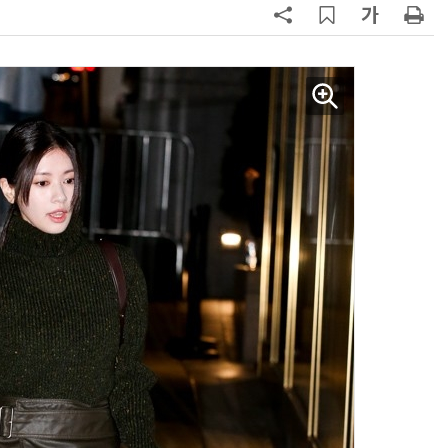
양자컴퓨팅 비즈니스·기술 입문 1-Day 워크샵 - 큐비트·양자 알고리듬·Qiskit 실습으로 이해하는 차세대
업무 자동화 위한 AI ‘세컨드 브레인’ 만들기 1-day 워크숍 - LLM Wiki 