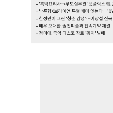
'흑백요리사→무도실무관' 넷플릭스 韓 콘
박준형X브라이언 특별 케미 잇는다…'BY
한성민이 그린 '청춘 감성'…이창섭 신곡 '
배우 오대환, 솔앤피플과 전속계약 체결
정미애, 국악 디스코 장르 '훠이' 발매