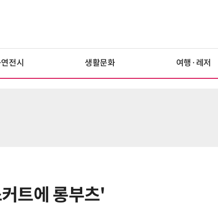
공연전시
생활문화
여행·레저
롱스커트에 롱부츠'