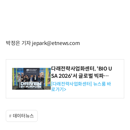
박정은 기자 jepark@etnews.com
다래전략사업화센터, 'BIO U
SA 2026'서 글로벌 빅파마
와의 비즈니스 미팅 지원…K
[다래전략사업화센터] 뉴스룸 바
로가기>
-바이오 해외 진출 교두보 확
보
데이터뉴스