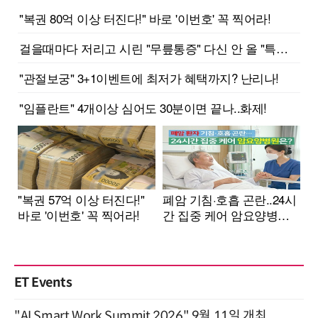
ET Events
"AI Smart Work Summit 2026" 9월 11일 개최