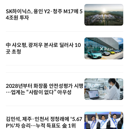
SK하이닉스, 용인 Y2·청주 M17에 5
4조원 투자
中 샤오펑, 광저우 본사로 딜러사 10
곳 초청
2028년부터 화장품 안전성평가 시행
…업계는 “사람이 없다” 아우성
김민석, 제주·인천서 정청래에 '5.67
P%'차 승리…누적 득표도 金 1위