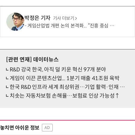
박정은 기자
기사 더보기
게임산업법 개편 논의 본격화... “진흥 중심 전환 속 세부 보완 필요”
[관련 연재]
데이터뉴스
R&D 강국 한국, 아직 덜 키운 혁신 97개 분야
게임이 이끈 콘텐츠산업... 1분기 매출 41조원 육박
한국 R&D 인프라 세계 최상위권…기업 활력·인재 유치는 과제
치솟는 자동차보험 손해율…보험료 인상 가능성↑
놓치면 아쉬운 정보
AD