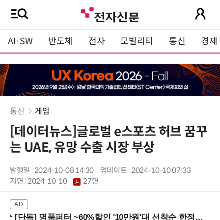
AI·SW
반도체
전자
모빌리티
통신
경제
통신
게임
[데이터뉴스]글로벌 e스포츠 허브 꿈꾸
는 UAE, 유망 수출 시장 부상
발행일 : 2024-10-08 14:30
업데이트 : 2024-10-10 07:33
지면 :
2024-10-10
27면
[단독] 명품퍼터 ~60%할인 '10만원'대 선착순 한정판매!