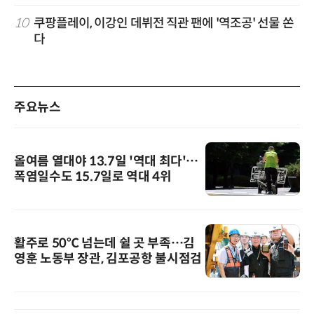
10
쿠팡플레이, 이강인 데뷔전 직관 팬에 '역조공' 선물 쏜
다
주요뉴스
올여름 열대야 13.7일 '역대 최다'…
폭염일수도 15.7일로 역대 4위
활주로 50℃ 넘는데 쉴 곳 부족…김
영훈 노동부 장관, 김포공항 불시점검