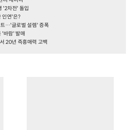
 권리 세미나
쟁 '2차전' 돌입
 인연'은?
리스트…'글로벌 설렘' 증폭
'바람' 발매
서 20년 즉흥매력 고백