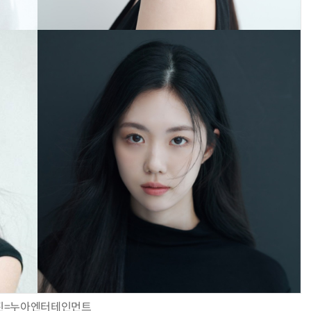
진=누아엔터테인먼트