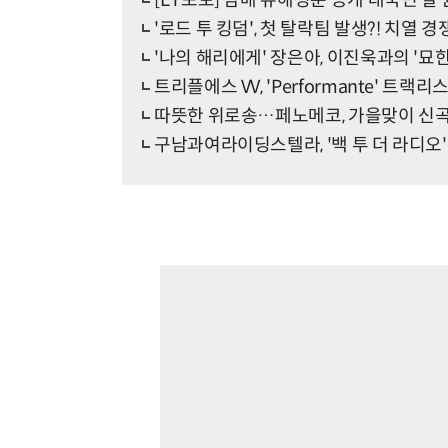
[ET포토] 담배 유해성분 공개 대국민 알
'로드 투 킹덤', 첫 탈락팀 발생?! 치열 경
'나의 해리에게' 장은아, 이진욱과의 '묘한
트리플에스 VV, 'Performante' 트랙
따뜻한 위로송…페노메코, 가을맞이 신곡 
구남과여라이딩스텔라, '백 투 더 라디오'