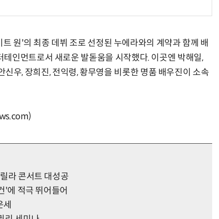
이트 원'의 최종 데뷔 조로 선정된 누에라와의 계약과 함께 배
터테인먼트로서 새로운 발돋움을 시작했다. 이곳엔 박해일,
, 안신우, 장희진, 전익령, 황무영을 비롯한 명품 배우진이 소속
s.com)
 게릴라 콘서트 대성공
사건'에 적극 뛰어들어
 운세