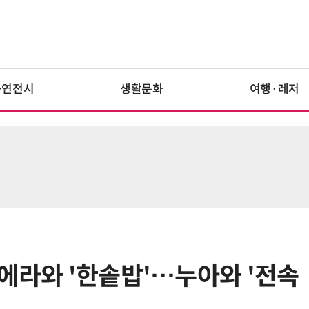
공연전시
생활문화
여행·레저
누에라와 '한솥밥'…누아와 '전속