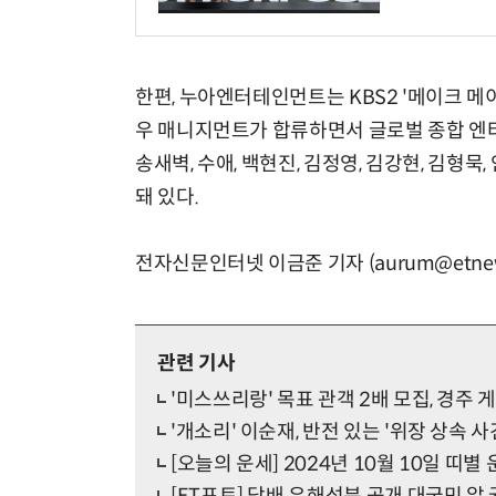
한편, 누아엔터테인먼트는 KBS2 '메이크 메
우 매니지먼트가 합류하면서 글로벌 종합 엔
송새벽, 수애, 백현진, 김정영, 김강현, 김형묵
돼 있다.
전자신문인터넷 이금준 기자 (aurum@etnew
관련 기사
'미스쓰리랑' 목표 관객 2배 모집, 경주
'개소리' 이순재, 반전 있는 '위장 상속 
[오늘의 운세] 2024년 10월 10일 띠별