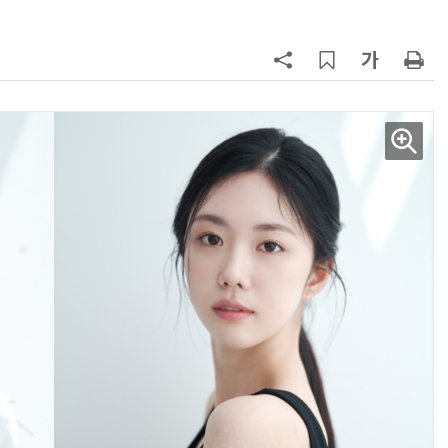
AI Native Enterprise를 지원하는 AI Ready Data 플랫폼 활용 전략
AI 시대의 옵저버빌리티: GPU·LLM 모니터링부터 AI 기반 장애 대응까지