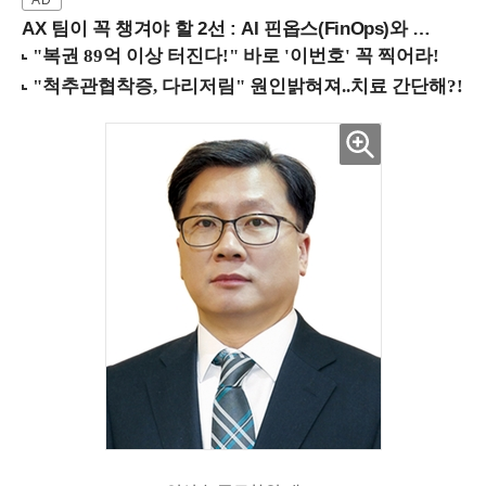
AX 팀이 꼭 챙겨야 할 2선 : AI 핀옵스(FinOps)와 토큰 거버넌스 (8/21 잠실역)