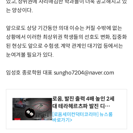
있고, 상위권에 자리매김한 학과들이 더욱 공고해지고 있
는 양상이다.
앞으로도 상당 기간동안 의대 이슈는 커질 수밖에 없는
상황에서 이러한 최상위권 학생들의 선호도 변화, 집중화
된 현상도 앞으로 수험생, 계약 관계인 대기업 등에서는
눈여겨볼 필요가 있다.
임성호 종로학원 대표 sungho7204@naver.com
로옴, 발진 출력 4배 높인 2세
대 테라헤르츠파 발진 디바이
스 개발
[로옴세미컨덕터코리아] 뉴스룸
바로가기>