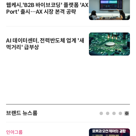
웹케시,'B2B 바이브코딩' 플랫폼 'AX
Port' 출시…AX 시장 본격 공략
AI 데이터센터, 전력반도체 업계 '새
먹거리' 급부상
브랜드 뉴스룸
인아그룹