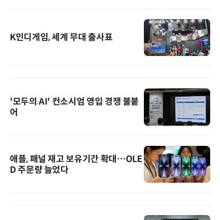
K인디게임, 세계 무대 출사표
'모두의 AI' 컨소시엄 영입 경쟁 불붙
어
애플, 패널 재고 보유기간 확대…OLE
D 주문량 늘었다