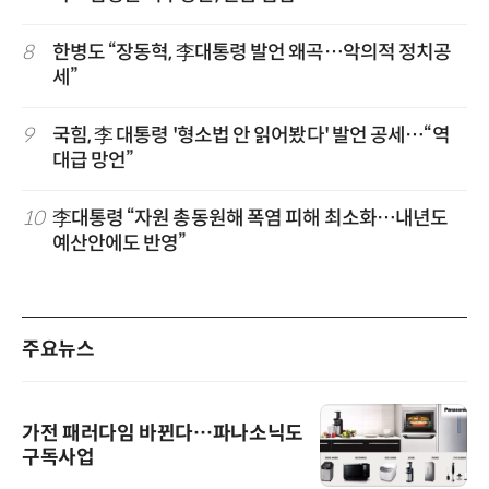
8
한병도 “장동혁, 李대통령 발언 왜곡…악의적 정치공
세”
9
국힘, 李 대통령 '형소법 안 읽어봤다' 발언 공세…“역
대급 망언”
10
李대통령 “자원 총동원해 폭염 피해 최소화…내년도
예산안에도 반영”
주요뉴스
가전 패러다임 바뀐다…파나소닉도
구독사업