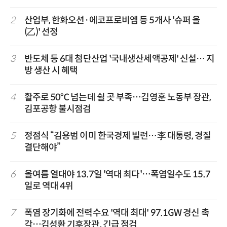
2
산업부, 한화오션·에코프로비엠 등 5개사 '슈퍼 을
(乙)' 선정
3
반도체 등 6대 첨단산업 '국내생산세액공제' 신설… 지
방 생산 시 혜택
4
활주로 50℃ 넘는데 쉴 곳 부족…김영훈 노동부 장관,
김포공항 불시점검
5
정점식 “김용범 이미 한국경제 빌런…李 대통령, 경질
결단해야”
6
올여름 열대야 13.7일 '역대 최다'…폭염일수도 15.7
일로 역대 4위
7
폭염 장기화에 전력수요 '역대 최대' 97.1GW 경신 촉
각…김성환 기후장관, 긴급 점검