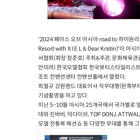
'2024 페이스 오브 아시아 road to 하이원리조트
Resort with X.I.E.L & Dear Kri
서협회(회장 정준호) 주최&주관, 문화체
안미려) 한국모델협회 한국뷰티스타일리스트
조트 컨벤션센터 컨벤션홀에서 열렸다.
최철규 강원랜드 대표이사 직무대행(왼쪽부터)과
기념촬영을 하고 있다.
지난 5~10월 아시아 25개국에서 국가별로 
대와 진바비, 덕다이브, TOP DONJ, ATTWAL
모델 전통복 패션쇼 등 다양한 무대를 통해 