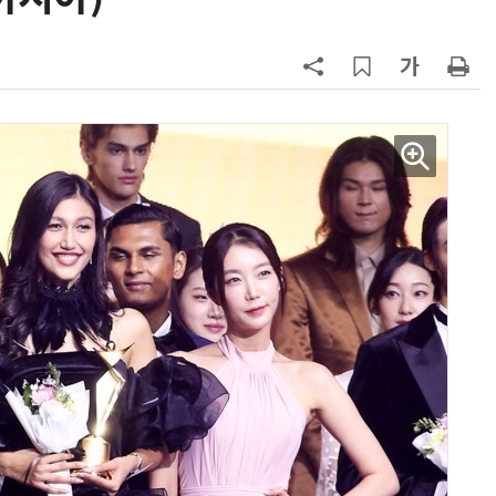
양자컴퓨팅 비즈니스·기술 입문 1-Day 워크샵 - 큐비트·양자 알고리듬·Qiskit 실습으로 이해하는 차세대
업무 자동화 위한 AI ‘세컨드 브레인’ 만들기 1-day 워크숍 - LLM Wiki 