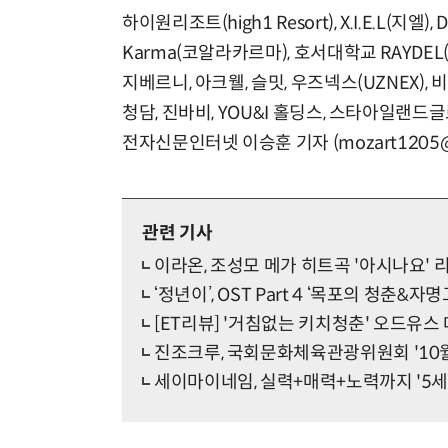
하이원리조트(high1 Resort), X.I.E.L(지엘),
Karma(코알라카르마), 호서대학교 RAYDEL(레
지베르니, 아크웰, 슬밋, 우즈넥스(UZNEX), 비투
청담, 진바비, YOU&I 홀딩스, 스타아일랜드글로벌
전자신문인터넷 이승훈 기자 (mozart1205@e
관련 기사
이라온, 조성모 메가 히트곡 '아시나요'
‘정년이’, OST Part 4 ‘목포의 청춘&자
[ET리뷰] '거침없는 키치청춘' 오드유스 데
진조크루, 국회문화체육관광위원회 '10월
세이마이네임, 실력+매력+노력까지 '5세