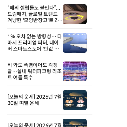
“해외 셀럽들도 붙인다”...
드림패치, 글로벌 트렌드
겨냥한 '모양반창고'로 Z세
대 공략
1% 오차 없는 방향성… 타
마시 프리미엄 퍼터, 네이
버 스마트스토어 '반값 할
인' 돌풍
비 와도 폭염이어도 걱정
끝…실내 워터파크형 리조
트 여름 특수
[오늘의 운세] 2026년 7월
30일 띠별 운세
[오늘의 운세] 2026년 7월