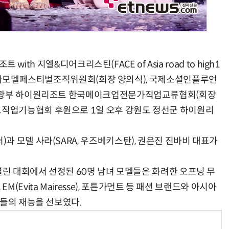
 with 지엘&디어크리스틴(FACE of Asia road to high1
stin)'이 아시아모델페스티벌조직위원회(회장 양의식), 국제소셜인플루언
육관광부 하이원리조트 한국메이크업전문가직업교류협회(회장
직업기능협회 후원으로 1일 오후 강원도 정선군 하이원리
 모델 사라(SARA, 우즈베키스탄), 권은진 진바비 대표가
열린 대회에서 선정된 60명 남녀 모델들은 화려한 오프닝 무
, EM(Evita Mairesse), 포튼가먼트 등 패션 브랜드와 아시아
그들의 재능을 선보였다.