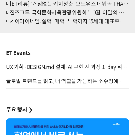
[ET리뷰] '거침없는 키치청춘' 오드유스 데뷔곡 THAT'S ME
진조크루, 국회문화체육관광위원회 '10월, 이달의 인플루언서' 수상
세이마이네임, 실력+매력+노력까지 '5세대 대표주자 급부상'
ET Events
UX 기획·DESIGN.md 설계·AI 구현 전 과정 1-day 워크숍 with Claude Code·Codex 9월 15일 개최
글로벌 트렌드를 읽고, 내 역할을 가늠하는 소수정예 실습 워크숍 (8/28)
주요 행사
❯