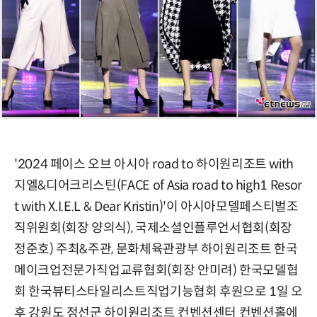
'2024 페이스 오브 아시아 road to 하이원리조트 with
지엘&디어크리스틴(FACE of Asia road to high1 Resor
t with X.I.E.L & Dear Kristin)'이 아시아모델페스티벌조
직위원회(회장 양의식), 국제소셜인플루언서협회(회장
정준호) 주최&주관, 문화체육관광부 하이원리조트 한국
메이크업전문가직업교류협회(회장 안미려) 한국모델협
회 한국뷰티스타일리스트직업기능협회 후원으로 1일 오
후 강원도 정선군 하이원리조트 컨벤션센터 컨벤션홀에