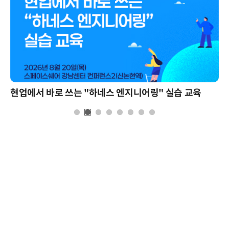
모든 업무 담당자(비개발자)를 위한 온톨로지 기반 AI 지식체계 설계 1-day 워크숍