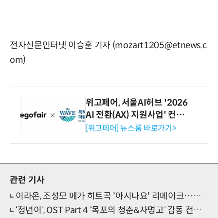
전자신문인터넷 이승훈 기자 (mozart1205@etnews.c
om)
위고페어, 서울AI허브 '2026
AI 전환(AX) 지원사업' 컨소
시엄 선정
[위고페어] 뉴스룸 바로가기>
관련 기사
이라온, 조성모 메가 히트곡 '아시나요' 리메이크⋯감동 재현
‘정년이’, OST Part 4 ‘목포의 청춘&자명고’ 감동 전한다