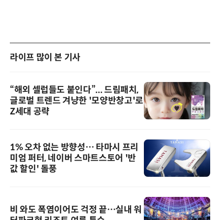
라이프 많이 본 기사
“해외 셀럽들도 붙인다”... 드림패치,
글로벌 트렌드 겨냥한 '모양반창고'로
Z세대 공략
1% 오차 없는 방향성… 타마시 프리
미엄 퍼터, 네이버 스마트스토어 '반
값 할인' 돌풍
비 와도 폭염이어도 걱정 끝…실내 워