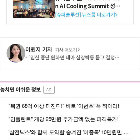
n AI Cooling Summit 성황
리 성료
[슈퍼솔루션] 뉴스룸 바로가기>
이원지 기자
기사 더보기
“임신 중단 원하면 태아 심장박동 듣고 결정해라”…칠레 임신중단법안 찬반 논쟁
놓치면 아쉬운 정보
AD