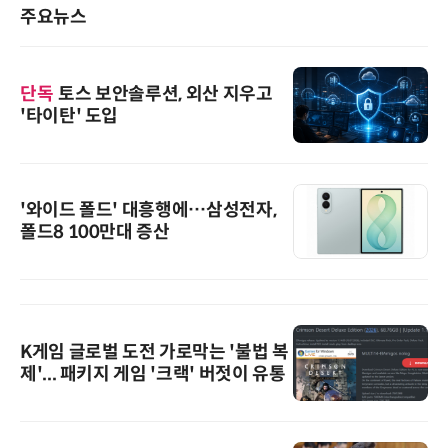
주요뉴스
단독
토스 보안솔루션, 외산 지우고
'타이탄' 도입
'와이드 폴드' 대흥행에…삼성전자,
폴드8 100만대 증산
K게임 글로벌 도전 가로막는 '불법 복
제'... 패키지 게임 '크랙' 버젓이 유통