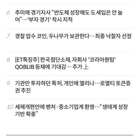
6
추미애 경기지사 “반도체 성장해도 도세입은 안 늘
어”…'부자 경기' 착시 지적
7
경찰 압수 코인, 두나무가 보관한다…최종 낙찰자 선정
8
[ET특징주] 한국첨단소재, 자회사 '코리아퀀텀'
QOBLIB 등재에 기대감… 주가 上
9
기관만 투자하던 특허, 개인에 열리나…로열티 토큰증
권 추진
10
세제개편안에 벤처·중소기업계 환영…“생태계 성장
기반 확충”