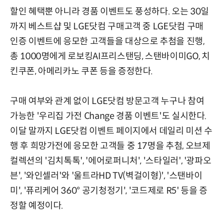
할인 혜택뿐 아니라 경품 이벤트도 풍성하다. 오는 30일
까지 베스트샵 및 LGE닷컴 구매고객 중 LGE닷컴 구매
인증 이벤트에 응모한 고객들을 대상으로 추첨을 진행,
총 1000명에게 로보킹AI프리스탠딩, 스탠바이미GO, 치
킨쿠폰, 아메리카노 쿠폰 등을 증정한다.
구매 여부와 관계 없이 LGE닷컴 방문고객 누구나 참여
가능한 '우리집 가전 Change 경품 이벤트'도 실시한다.
이달 말까지 LGE닷컴 이벤트 페이지에서 데일리 미션 수
행 후 희망가전에 응모한 고객들 중 17명을 추첨, 오브제
컬렉션의 '김치톡톡', '에어로퍼니처', '스타일러', '광파오
븐', '와인셀러'와 '울트라HD TV(벽걸이형)', '스탠바이
미', '퓨리케어 360° 공기청정기', '코드제로 R5' 등을 증
정할 예정이다.