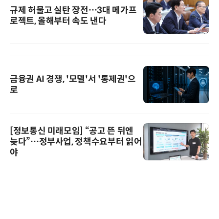
규제 허물고 실탄 장전…3대 메가프
로젝트, 올해부터 속도 낸다
금융권 AI 경쟁, '모델'서 '통제권'으
로
[정보통신 미래모임] “공고 뜬 뒤엔
늦다”…정부사업, 정책수요부터 읽어
야