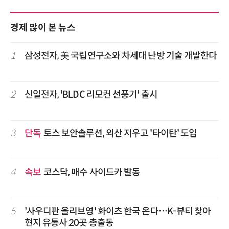
경제 많이 본 뉴스
1
삼성전자, 美 국립연구소와 차세대 난방 기술 개발한다
2
신일전자, 'BLDC 리모컨 선풍기' 출시
3
단독
토스 보안솔루션, 외산 지우고 '타이탄' 도입
4
속보
코스닥, 매수 사이드카 발동
5
'사우디판 올리브영' 화이츠 한국 온다…K-뷰티 찾아
현지 유통사 20곳 총출동