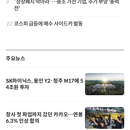
9
“상장폐지 막아라”…중소 가전 기업, 주가 부양 '총력
전'
10
코스피 급등에 매수 사이드카 발동
주요뉴스
SK하이닉스, 용인 Y2·청주 M17에 5
4조원 투자
창사 첫 파업까지 갔던 카카오…연봉
6.3% 인상 합의