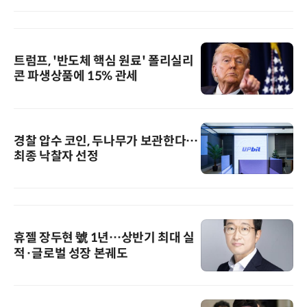
트럼프, '반도체 핵심 원료' 폴리실리
콘 파생상품에 15% 관세
경찰 압수 코인, 두나무가 보관한다…
최종 낙찰자 선정
휴젤 장두현 號 1년…상반기 최대 실
적·글로벌 성장 본궤도