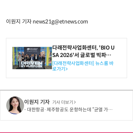
이원지 기자 news21g@etnews.com
다래전략사업화센터, 'BIO U
SA 2026'서 글로벌 빅파마
와의 비즈니스 미팅 지원…K
[다래전략사업화센터] 뉴스룸 바
로가기>
-바이오 해외 진출 교두보 확
보
이원지 기자
기사 더보기
대한항공·제주항공도 운항하는데 “균열 가능성 확인”… 美, 보잉 737 맥스 471대 점검 명령