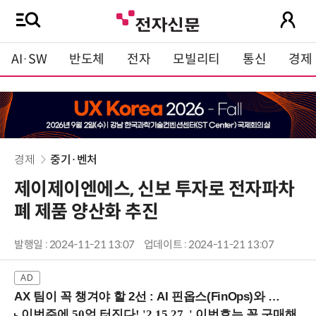
AI·SW
반도체
전자
모빌리티
통신
경제
경제
중기·벤처
제이제이엔에스, 신보 투자로 전자파차
폐 제품 양산화 추진
발행일 : 2024-11-21 13:07
업데이트 : 2024-11-21 13:07
AX 팀이 꼭 챙겨야 할 2선 : AI 핀옵스(FinOps)와 토큰 거버넌스 (8/21 잠실역)