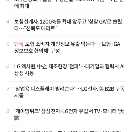
에 최대
4
보험설계사, 1200%룰 확대 앞두고 '상장 GA'로 쏠렸
다…“신뢰도 메리트”
5
단독
보험 소비자 개인정보 유출 막는다…'보험·GA
정보보호 협의체' 구성
6
LG 엑사원, 中企 제조현장 '전파'…대기업과 협력사 AI
상생 시동
7
'상업용 디스플레이 빌려쓴다' …LG전자, 美 B2B 구독
시동
8
'게이밍위크' 삼성전자-LG전자 유럽서 TV·모니터 '大
戰'