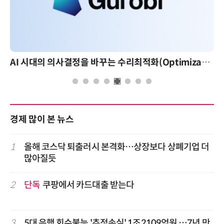
AI 시대의 의사결정을 바꾸는 수리최적화(Optimization): 실제 산업 적용 사례와 활용 전략
경제 많이 본 뉴스
1
올해 코스닥 퇴출러시 본격화…상장보다 상폐기업 더
많아질듯
2
단독
쿠팡에서 카드대출 받는다
3
5대 은행 회수불능 '추정손실' 1조2109억원 …7년 만