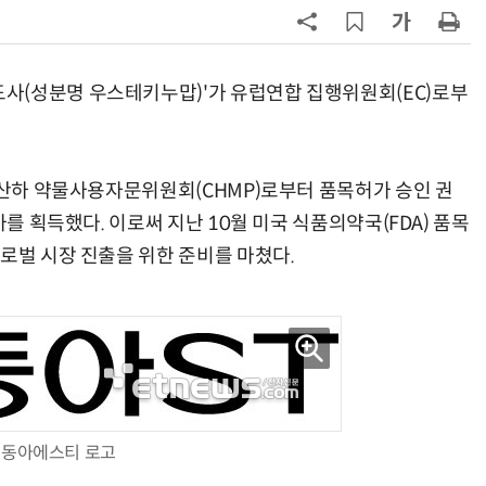
7
[K-과학인재 고등학생 캠프] 반도체
·바이오 실험에 더위도 잊었다…
“내년 2기로 이어집니다”
사(성분명 우스테키누맙)'가 유럽연합 집행위원회(EC)로부
8
KIST, 기존 반도체 공정으로 전기·
빛 신호 한 번에 읽는 '광반도체 BCI
칩' 구현
) 산하 약물사용자문위원회(CHMP)로부터 품목허가 승인 권
9
“아스트라제네카·BMS, 577조원 
모 초대형 합병 논의”
가를 획득했다. 이로써 지난 10월 미국 식품의약국(FDA) 품목
로벌 시장 진출을 위한 준비를 마쳤다.
10
특구재단, 한·미 첨단바이오 협력 강
화…존스홉킨스·하버드와 기술사
화 논의
동아에스티 로고