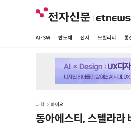
AI·SW
반도체
전자
모빌리티
통
과학
바이오
동아에스티, 스텔라라 