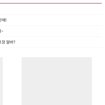
판매!
거미줄 쏘고 자동 회수까지…현실판 스파이더맨 웹 슈터
70년 만에 돌아온 시베리아호랑이…카자흐스탄 야생에 풀렸다
여~
프장 알바?