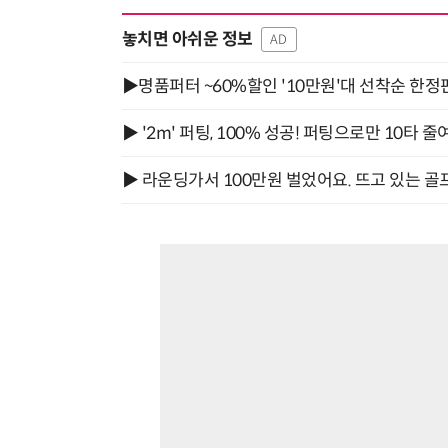
놓치면 아쉬운 정보
AD
▶명품퍼터 ~60%할인 '10만원'대 선착순 한정
▶ '2m' 퍼팅, 100% 성공! 퍼팅으로만 10타 줄
▶ 라운딩가서 100만원 벌었어요. 뜨고 있는 골