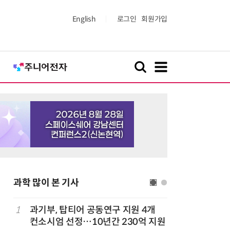
English
로그인
회원가입
과학 많이 본 기사
정
1
과기부, 탑티어 공동연구 지원 4개
6
“망막 찍
컨소시엄 선정…10년간 230억 지원
부, 첨단 