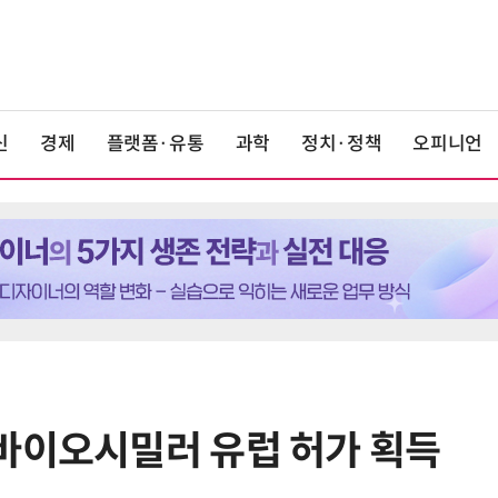
신
경제
플랫폼·유통
과학
정치·정책
오피니언
바이오시밀러 유럽 허가 획득
6
“망막 찍자 심혈관 고위험 판정”…
부, 첨단 의료 AI 임상 확산 지원