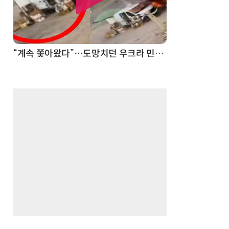
“계속 쫓아왔다”…도망치던 우크라 민간인 공격한 러 자폭 드론