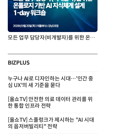
모든 업무 담당자(비개발자)를 위한 온톨로지 기반 AI 지식체계 설계 1-day 워크숍
BIZPLUS
누구나 AI로 디자인하는 시대…'인간 중
심 UX'의 새 기준을 묻다
[올쇼TV] 안전한 의료 데이터 관리를 위
한 통합 인프라 전략
[올쇼TV] 스플렁크가 제시하는 "AI 시대
의 옵저버빌리티" 전략