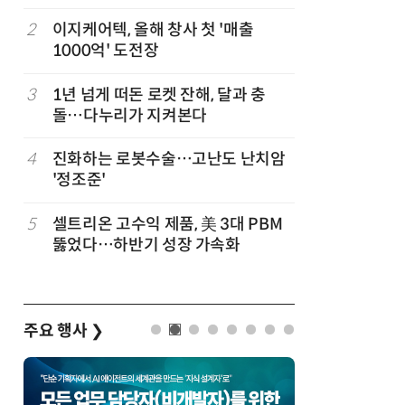
2
이지케어텍, 올해 창사 첫 '매출
7
[K-과학
1000억' 도전장
·바이오 
“내년 2
3
1년 넘게 떠돈 로켓 잔해, 달과 충
8
KIST,
돌…다누리가 지켜본다
빛 신호 한
칩' 구현
규
4
진화하는 로봇수술…고난도 난치암
9
“아스트라
'정조준'
모 초대형
5
셀트리온 고수익 제품, 美 3대 PBM
10
특구재단,
업
뚫었다…하반기 성장 가속화
화…존스
화 논의
주요 행사
❯