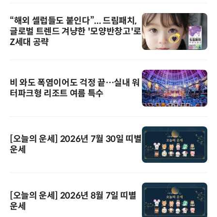
“해외 셀럽들도 붙인다”... 드림패치,
글로벌 트렌드 겨냥한 '모양반창고'로
Z세대 공략
비 와도 폭염이어도 걱정 끝…실내 워
터파크형 리조트 여름 특수
[오늘의 운세] 2026년 7월 30일 띠별
운세
[오늘의 운세] 2026년 8월 7일 띠별
운세