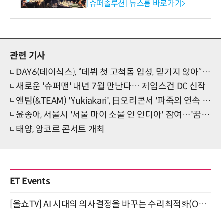
리 성료
[슈퍼솔루션] 뉴스룸 바로가기>
관련 기사
DAY6(데이식스), “데뷔 첫 고척돔 입성, 믿기지 않아” [ET현장]
새로운 '슈퍼맨' 내년 7월 만난다… 제임스건 DC 신작
앤팀(&TEAM) 'Yukiakari', 日오리콘서 '파죽의 연속 1위'
윤송아, 서울시 '서울 마이 소울 인 인디아' 참여…'꿈꾸는 낙타' 페인팅쇼 선보여
태양, 앙코르 콘서트 개최
ET Events
[올쇼TV] AI 시대의 의사결정을 바꾸는 수리최적화(Optimization) 소개 (8/20 생방송)