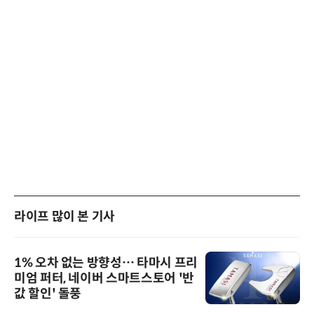
라이프 많이 본 기사
1% 오차 없는 방향성… 타마시 프리
미엄 퍼터, 네이버 스마트스토어 '반
값 할인' 돌풍