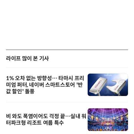
라이프 많이 본 기사
1% 오차 없는 방향성… 타마시 프리
미엄 퍼터, 네이버 스마트스토어 '반
값 할인' 돌풍
비 와도 폭염이어도 걱정 끝…실내 워
터파크형 리조트 여름 특수