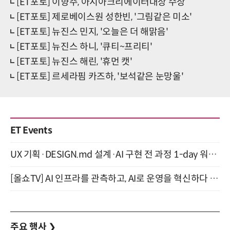
[ET포토] 이향주, 아시아크리에이터대상 수상
[ET포토] 제로베이스원 성한빈, '그림같은 미소'
[ET포토] 뉴진스 민지, '오늘은 더 해맑음'
[ET포토] 뉴진스 하니, '큐티~프리티'
[ET포토] 뉴진스 해린, '휴먼 캣'
[ET포토] 르세라핌 카즈하, '보석같은 눈망울'
ET Events
UX 기획·DESIGN.md 설계·AI 구현 전 과정 1-day 워크숍 with Claude Code·Codex 9월 15일 개최
[올쇼TV] AI 인프라를 관측하고, AI로 운영을 혁신하다 (8월 11일 생방송)
주요 행사
❯