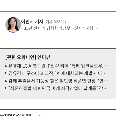
이원지 기자
기사 더보기
35년 전 아기 납치한 가정부…친자식처럼 키워서? '징역 3년' 논란
[관련 오피니언]
인터뷰
유경재 LG AI연구원 IP전략 리더 “특허 워크플로우, 기업과 대리인이 함께 쓰는 공통 인프라로”
김유경 대구소마고 교장, “AI에 대체되는 개발자 아닌, AI 리딩하는 풀스택 엔지니어 양성”
감태 추출물서 기능성 찾은 엄민영 식품연 단장, “연구 성과가 국민에게 닿기를”
“사진진흥법, 대한민국 미래 시각산업에 날개를” 강종진 전 사진산업진흥법제정위원회 위원장