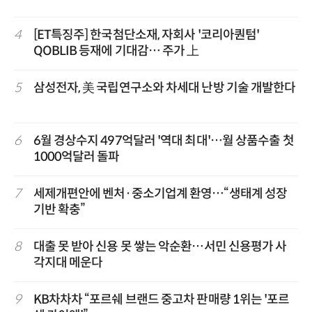
4
[ET특징주] 한국첨단소재, 자회사 '코리아퀀텀'
QOBLIB 등재에 기대감… 주가 上
5
삼성전자, 美 국립연구소와 차세대 난방 기술 개발한다
6
6월 경상수지 497억달러 '역대 최대'…월 상품수출 첫
1000억달러 돌파
7
세제개편안에 벤처·중소기업계 환영…“생태계 성장
기반 확충”
8
대출 못 받아 신용 못 쌓는 악순환…서민 신용평가 사
각지대 메운다
9
KB차차차 “포르쉐 브랜드 중고차 판매량 1위는 '포르