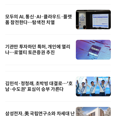
모두의 AI, 통신·AI·클라우드·플랫
폼 참전한다…탐색전 치열
기관만 투자하던 특허, 개인에 열리
나…로열티 토큰증권 추진
김민석·정청래, 초박빙 대결로…'호
남·수도권' 표심이 승부 가른다
삼성전자, 美 국립연구소와 차세대 난