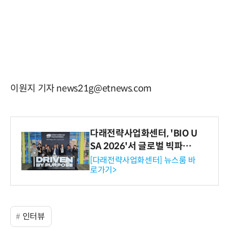
이원지 기자 news21g@etnews.com
다래전략사업화센터, 'BIO U
SA 2026'서 글로벌 빅파마
와의 비즈니스 미팅 지원…K
[다래전략사업화센터] 뉴스룸 바
로가기>
-바이오 해외 진출 교두보 확
보
인터뷰