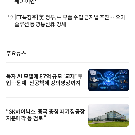
쉐 카이엔'”
10
[ET특징주] 美 정부, 中 부품 수입 금지법 추진… 오이
솔루션 등 광통신株 강세
주요뉴스
독자 AI 모델에 87억 규모 '교재' 투
입…문제·전공책에 강의영상까지
“SK하이닉스, 중국 충칭 패키징공장
지분매각 등 검토”