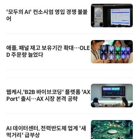
'모두의 AI' 컨소시엄 영입 경쟁 불붙
어
애플, 패널 재고 보유기간 확대…OLE
D 주문량 늘었다
웹케시,'B2B 바이브코딩' 플랫폼 'AX
Port' 출시…AX 시장 본격 공략
AI 데이터센터, 전력반도체 업계 '새
먹거리' 급부상