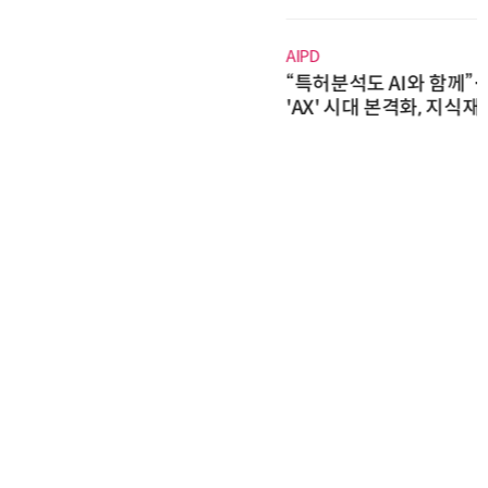
AIPD
“특허분석도 AI와 함께”…IP산업
'AX' 시대 본격화, 지식재산처 1호
AI IP데이터분석사 탄생