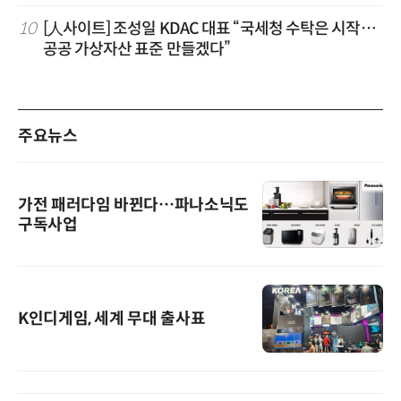
10
[人사이트] 조성일 KDAC 대표 “국세청 수탁은 시작…
공공 가상자산 표준 만들겠다”
주요뉴스
가전 패러다임 바뀐다…파나소닉도
구독사업
K인디게임, 세계 무대 출사표