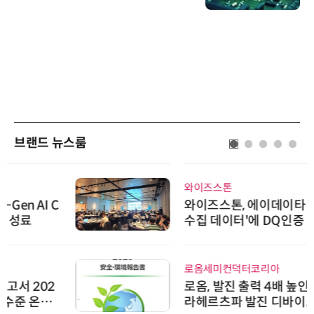
브랜드 뉴스룸
와이즈스톤
와이즈스톤, 에이데이타 'SCV 기반
수집 데이터'에 DQ인증 최고 등급
수여
로옴세미컨덕터코리아
로옴, 발진 출력 4배 높인 2세대 테
라헤르츠파 발진 디바이스 개발