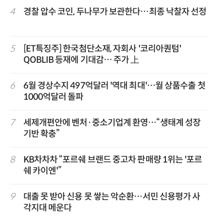
4
경찰 압수 코인, 두나무가 보관한다…최종 낙찰자 선정
5
[ET특징주] 한국첨단소재, 자회사 '코리아퀀텀'
QOBLIB 등재에 기대감… 주가 上
6
6월 경상수지 497억달러 '역대 최대'…월 상품수출 첫
1000억달러 돌파
7
세제개편안에 벤처·중소기업계 환영…“생태계 성장
기반 확충”
8
KB차차차 “포르쉐 브랜드 중고차 판매량 1위는 '포르
쉐 카이엔'”
9
대출 못 받아 신용 못 쌓는 악순환…서민 신용평가 사
각지대 메운다