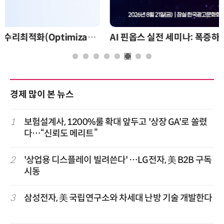
AI 핀옵스 실전 세미나: 폭증하는 AI 토큰 비용 관리 전략
경제 많이 본 뉴스
1
보험설계사, 1200%룰 확대 앞두고 '상장 GA'로 쏠렸
다…“신뢰도 메리트”
2
'상업용 디스플레이 빌려쓴다' …LG전자, 美 B2B 구독
시동
3
삼성전자, 美 국립연구소와 차세대 난방 기술 개발한다