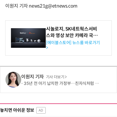
이원지 기자 news21g@etnews.com
시놀로지, SK네트웍스서비
스와 영상 보안 카메라 국내
독점 판매 파트너십 체결
[에이블스토어] 뉴스룸 바로가기
>
이원지 기자
기사 더보기
35년 전 아기 납치한 가정부…친자식처럼 키워서? '징역 3년' 논란
놓치면 아쉬운 정보
AD