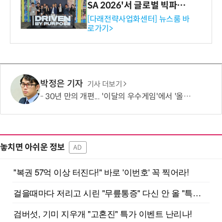
SA 2026'서 글로벌 빅파마
와의 비즈니스 미팅 지원…K
[다래전략사업화센터] 뉴스룸 바
로가기>
-바이오 해외 진출 교두보 확
보
박정은 기자
기사 더보기
30년 만의 개편... '이달의 우수게임'에서 '올해의 우수게임'으로
놓치면 아쉬운 정보
AD