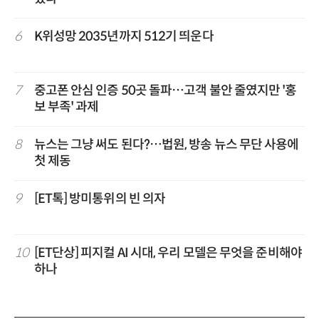
6
K위성망 2035년까지 512기 띄운다
7
중고폰 안심 인증 50곳 돌파…고객 불안 줄였지만 '홍
보 부족' 과제
8
뉴스는 그냥 써도 된다?…법원, 방송 뉴스 무단 사용에
첫 제동
9
[ET톡] 방미통위의 빈 의자
10
[ET단상] 피지컬 AI 시대, 우리 모델은 무엇을 준비해야
하나