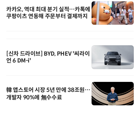
카카오, 역대 최대 분기 실적…카톡에
쿠팡이츠 연동해 주문부터 결제까지
[신차 드라이브] BYD, PHEV '씨라이
언 6 DM-i'
韓 앱스토어 시장 5년 만에 38조원…
개발자 90%에 無수수료