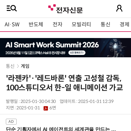
AI·SW
반도체
전자
모빌리티
통신
경제
통신
게임
'라젠카'·'레드바론' 연출 고성철 감독,
100스튜디오서 한-일 애니메이션 가교
발행일 : 2025-01-30 04:30
업데이트 : 2025-01-31 12:39
지면 :
2025-01-31
6면
단순 기획자에서 AI 에이전트의 세계관을 만드는 지식 설계자로.. (8/20 강남역)