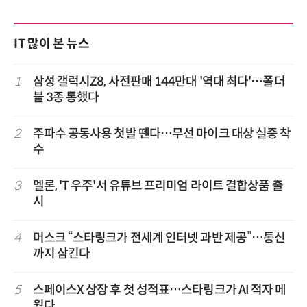
IT 많이 본 뉴스
1
삼성 갤럭시Z8, 사전판매 144만대 '역대 최다'…폴더
블 3종 통했다
2
주파수 공동사용 첫발 뗀다…무선 마이크 대상 실증 착
수
3
멜론, 'T 우주'서 유튜브 프리미엄 라이트 결합상품 출
시
4
머스크 “스타링크가 전세계 인터넷 과반 제공”…통신
까지 삼킨다
5
스페이스X 상장 후 첫 성적표…스타링크가 AI 적자 메
웠다