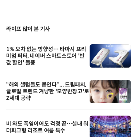
라이프 많이 본 기사
1% 오차 없는 방향성… 타마시 프리
미엄 퍼터, 네이버 스마트스토어 '반
값 할인' 돌풍
“해외 셀럽들도 붙인다”... 드림패치,
글로벌 트렌드 겨냥한 '모양반창고'로
Z세대 공략
비 와도 폭염이어도 걱정 끝…실내 워
터파크형 리조트 여름 특수