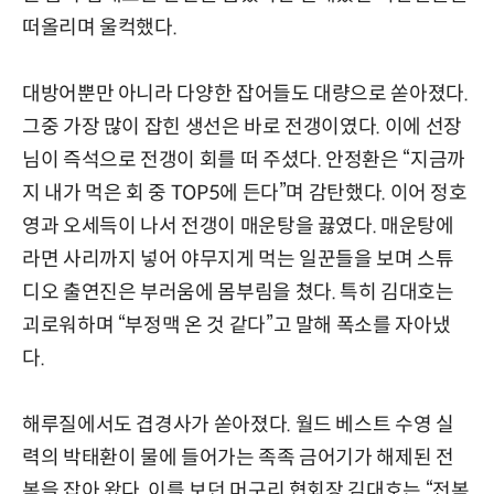
떠올리며 울컥했다.
대방어뿐만 아니라 다양한 잡어들도 대량으로 쏟아졌다.
그중 가장 많이 잡힌 생선은 바로 전갱이였다. 이에 선장
님이 즉석으로 전갱이 회를 떠 주셨다. 안정환은 “지금까
지 내가 먹은 회 중 TOP5에 든다”며 감탄했다. 이어 정호
영과 오세득이 나서 전갱이 매운탕을 끓였다. 매운탕에
라면 사리까지 넣어 야무지게 먹는 일꾼들을 보며 스튜
디오 출연진은 부러움에 몸부림을 쳤다. 특히 김대호는
괴로워하며 “부정맥 온 것 같다”고 말해 폭소를 자아냈
다.
해루질에서도 겹경사가 쏟아졌다. 월드 베스트 수영 실
력의 박태환이 물에 들어가는 족족 금어기가 해제된 전
복을 잡아 왔다. 이를 보던 머구리 협회장 김대호는 “전복