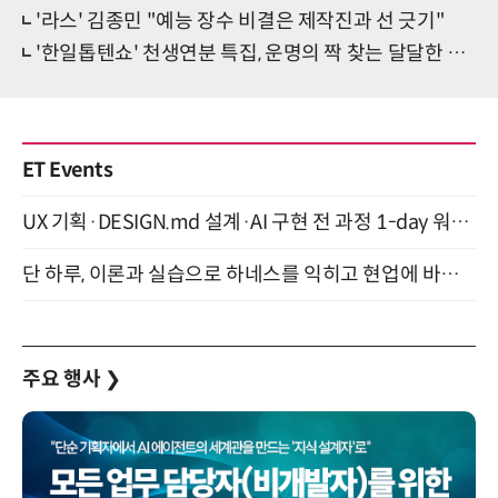
'라스' 김종민 "예능 장수 비결은 제작진과 선 긋기"
'한일톱텐쇼' 천생연분 특집, 운명의 짝 찾는 달달한 대결 흥했다
ET Events
UX 기획·DESIGN.md 설계·AI 구현 전 과정 1-day 워크숍 with Claude Code·Codex 9월 15일 개최
단 하루, 이론과 실습으로 하네스를 익히고 현업에 바로 쓰는 핸즈온 워크숍 (8/20)
주요 행사
❯