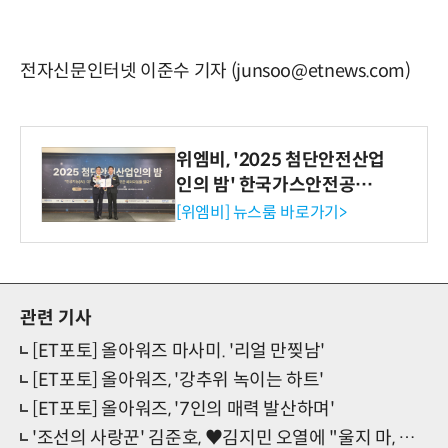
전자신문인터넷 이준수 기자 (junsoo@etnews.com)
위엠비, '2025 첨단안전산업
인의 밤' 한국가스안전공사
사장상 수상
[위엠비] 뉴스룸 바로가기>
관련 기사
[ET포토] 올아워즈 마사미. '리얼 만찢남'
[ET포토] 올아워즈, '강추위 녹이는 하트'
[ET포토] 올아워즈, '7인의 매력 발산하며'
'조선의 사랑꾼' 김준호, ♥김지민 오열에 "울지 마, 애기야"