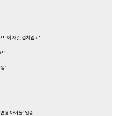
 코트에 재킷 겹쳐입고'
요'
생'
공연형 아이돌' 입증