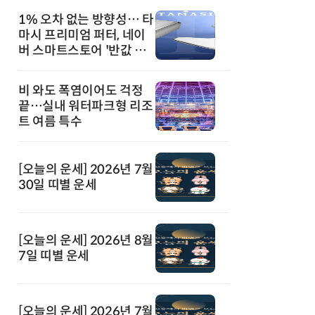
1% 오차 없는 방향성… 타
마시 프리미엄 퍼터, 네이
버 스마트스토어 '반값 할
인' 돌풍
비 와도 폭염이어도 걱정
끝…실내 워터파크형 리조
트 여름 특수
[오늘의 운세] 2026년 7월
30일 띠별 운세
[오늘의 운세] 2026년 8월
7일 띠별 운세
[오늘의 운세] 2026년 7월