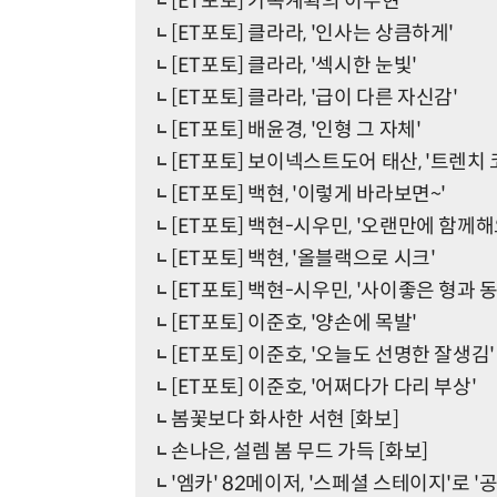
[ET포토] 가족계획의 이수현
[ET포토] 클라라, '인사는 상큼하게'
[ET포토] 클라라, '섹시한 눈빛'
[ET포토] 클라라, '급이 다른 자신감'
[ET포토] 배윤경, '인형 그 자체'
[ET포토] 보이넥스트도어 태산, '트렌치
[ET포토] 백현, '이렇게 바라보면~'
[ET포토] 백현-시우민, '오랜만에 함께해
[ET포토] 백현, '올블랙으로 시크'
[ET포토] 백현-시우민, '사이좋은 형과 동
[ET포토] 이준호, '양손에 목발'
[ET포토] 이준호, '오늘도 선명한 잘생김'
[ET포토] 이준호, '어쩌다가 다리 부상'
봄꽃보다 화사한 서현 [화보]
손나은, 설렘 봄 무드 가득 [화보]
'엠카' 82메이저, '스페셜 스테이지'로 '