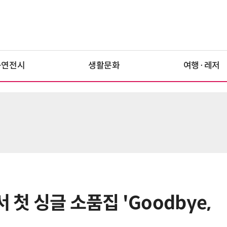
공연전시
생활문화
여행·레저
7서 첫 싱글 소품집 'Goodbye,