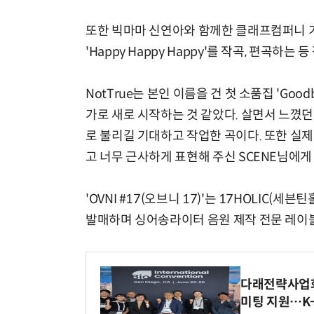
또한 빅마마 신연아와 함께한 클래프컴퍼니 기부
'Happy Happy Happy'를 작곡, 편곡하
NotTrue는 본인 이름을 건 첫 소품집 'Goo
가로 새로 시작하는 것 같았다. 살면서 느꼈
로 불리길 기대하고 작업한 곡이다. 또한 실제
고 너무 근사하게 표현해 주신 SCENE님에게
'OVNI #17(오브니 17)'는 17HOLIC(세븐틴
발매하며 싱어송라이터 음원 제작 전문 레이
다래전략사업화센
미팅 지원…K