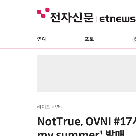
연예
포토
라이프 > 연예
NotTrue, OVNI #1
my summer' 발매