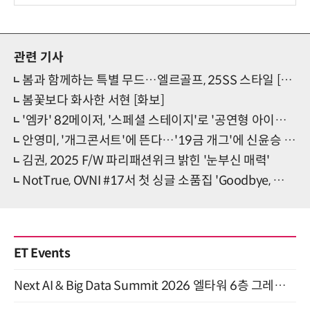
관련 기사
봄과 함께하는 특별 무드…엘르골프, 25SS 스타일 [화보]
봄꽃보다 화사한 서현 [화보]
'엠카' 82메이저, '스페셜 스테이지'로 '공연형 아이돌' 입증
안영미, '개그콘서트'에 뜬다…'19금 개그'에 신윤승 기겁?!
김권, 2025 F/W 파리패션위크 밝힌 '눈부신 매력'
NotTrue, OVNI #17서 첫 싱글 소품집 'Goodbye, my summer' 발매
ET Events
Next AI & Big Data Summit 2026 엘타워 6층 그레이스홀 개최 (9/18)