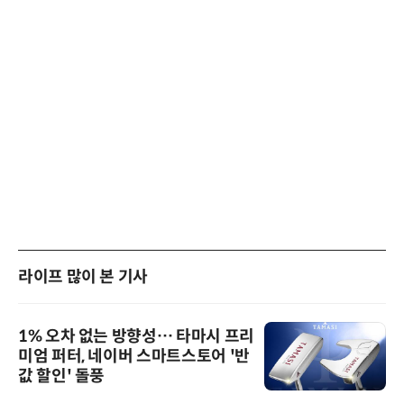
라이프 많이 본 기사
1% 오차 없는 방향성… 타마시 프리
미엄 퍼터, 네이버 스마트스토어 '반
값 할인' 돌풍