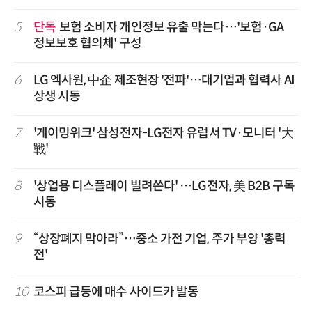
5
단독
보험 소비자 개인정보 유출 막는다…'보험·GA
정보보호 협의체' 구성
6
LG 엑사원, 中企 제조현장 '전파'…대기업과 협력사 AI
상생 시동
7
'게이밍위크' 삼성전자-LG전자 유럽서 TV·모니터 '大
戰'
8
'상업용 디스플레이 빌려쓴다' …LG전자, 美 B2B 구독
시동
9
“상장폐지 막아라”…중소 가전 기업, 주가 부양 '총력
전'
10
코스피 급등에 매수 사이드카 발동