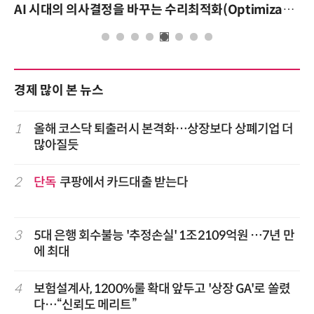
AI 시대의 의사결정을 바꾸는 수리최적화(Optimization): 실제 산업 적용 사례와 활용 전략
경제 많이 본 뉴스
1
올해 코스닥 퇴출러시 본격화…상장보다 상폐기업 더
많아질듯
2
단독
쿠팡에서 카드대출 받는다
3
5대 은행 회수불능 '추정손실' 1조2109억원 …7년 만
에 최대
4
보험설계사, 1200%룰 확대 앞두고 '상장 GA'로 쏠렸
다…“신뢰도 메리트”