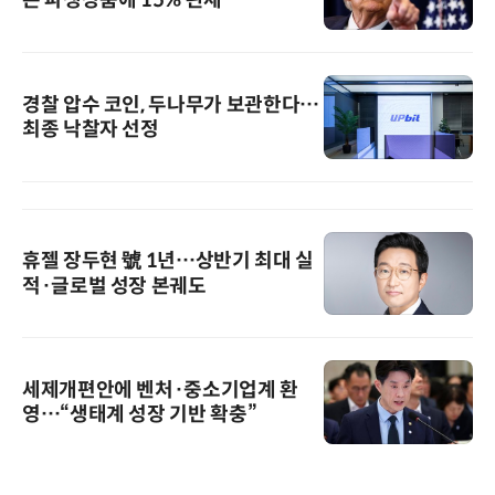
콘 파생상품에 15% 관세
경찰 압수 코인, 두나무가 보관한다…
최종 낙찰자 선정
휴젤 장두현 號 1년…상반기 최대 실
적·글로벌 성장 본궤도
세제개편안에 벤처·중소기업계 환
영…“생태계 성장 기반 확충”