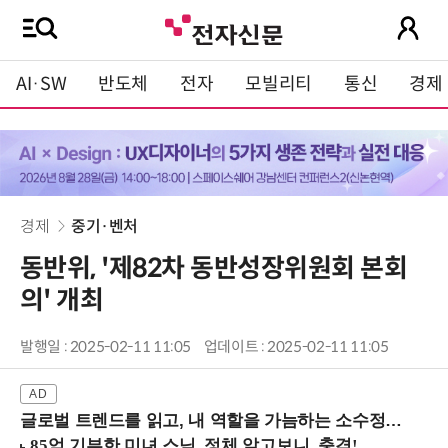
AI·SW
반도체
전자
모빌리티
통신
경제
경제
중기·벤처
동반위, '제82차 동반성장위원회 본회
의' 개최
발행일 : 2025-02-11 11:05
업데이트 : 2025-02-11 11:05
글로벌 트렌드를 읽고, 내 역할을 가늠하는 소수정예 실습 워크숍 (8/28 신논현역)