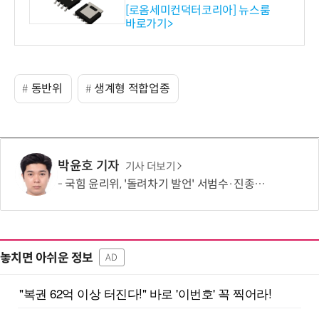
ET 개발
[로옴세미컨덕터코리아] 뉴스룸
바로가기>
동반위
생계형 적합업종
박윤호 기자
기사 더보기
국힘 윤리위, '돌려차기 발언' 서범수·진종오 징계 절차 개시
놓치면 아쉬운 정보
AD