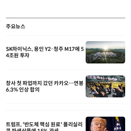
주요뉴스
SK하이닉스, 용인 Y2·청주 M17에 5
4조원 투자
창사 첫 파업까지 갔던 카카오…연봉
6.3% 인상 합의
트럼프, '반도체 핵심 원료' 폴리실리