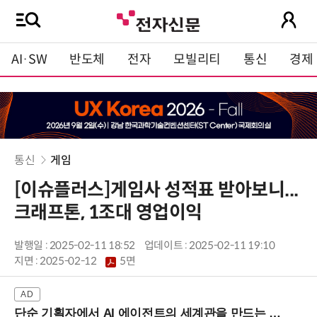
AI·SW
반도체
전자
모빌리티
통신
경제
통신
게임
[이슈플러스]게임사 성적표 받아보니...
크래프톤, 1조대 영업이익
발행일 : 2025-02-11 18:52
업데이트 : 2025-02-11 19:10
지면 :
2025-02-12
5면
단순 기획자에서 AI 에이전트의 세계관을 만드는 지식 설계자로.. (8/20 강남역)