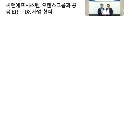
씨앤에프시스템, 오웬스그룹과 공
공 ERP·DX 사업 협력