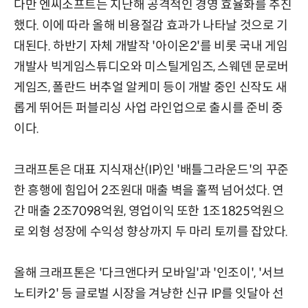
다만 엔씨소프트는 지난해 공격적인 경영 효율화를 추진
했다. 이에 따라 올해 비용절감 효과가 나타날 것으로 기
대된다. 하반기 자체 개발작 '아이온2'를 비롯 국내 게임
개발사 빅게임스튜디오와 미스틸게임즈, 스웨덴 문로버
게임즈, 폴란드 버추얼 알케미 등이 개발 중인 신작도 새
롭게 뛰어든 퍼블리싱 사업 라인업으로 출시를 준비 중
이다.
크래프톤은 대표 지식재산(IP)인 '배틀그라운드'의 꾸준
한 흥행에 힘입어 2조원대 매출 벽을 훌쩍 넘어섰다. 연
간 매출 2조7098억원, 영업이익 또한 1조1825억원으
로 외형 성장에 수익성 향상까지 두 마리 토끼를 잡았다.
올해 크래프톤은 '다크앤다커 모바일'과 '인조이', '서브
노티카2' 등 글로벌 시장을 겨냥한 신규 IP를 잇달아 선