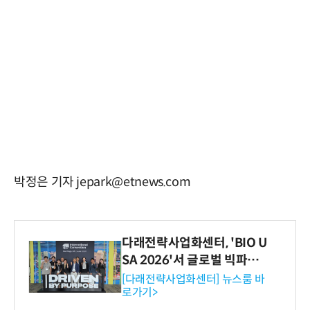
박정은 기자 jepark@etnews.com
다래전략사업화센터, 'BIO U
SA 2026'서 글로벌 빅파마
와의 비즈니스 미팅 지원…K
[다래전략사업화센터] 뉴스룸 바
로가기>
-바이오 해외 진출 교두보 확