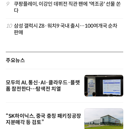
9
쿠팡플레이, 이강인 데뷔전 직관 팬에 '역조공' 선물 쏜
다
10
삼성 갤럭시 Z8·워치9 국내 출시…100여개국 순차
판매
주요뉴스
모두의 AI, 통신·AI·클라우드·플랫
폼 참전한다…탐색전 치열
“SK하이닉스, 중국 충칭 패키징공장
지분매각 등 검토”