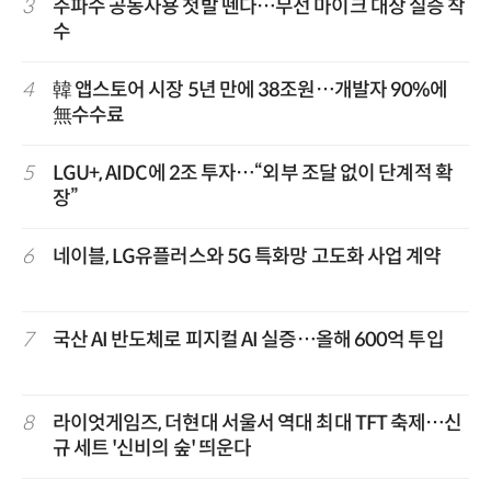
3
주파수 공동사용 첫발 뗀다…무선 마이크 대상 실증 착
수
4
韓 앱스토어 시장 5년 만에 38조원…개발자 90%에
無수수료
5
LGU+, AIDC에 2조 투자…“외부 조달 없이 단계적 확
장”
6
네이블, LG유플러스와 5G 특화망 고도화 사업 계약
7
국산 AI 반도체로 피지컬 AI 실증…올해 600억 투입
8
라이엇게임즈, 더현대 서울서 역대 최대 TFT 축제…신
규 세트 '신비의 숲' 띄운다