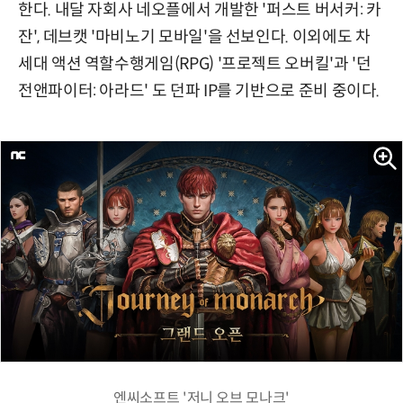
한다. 내달 자회사 네오플에서 개발한 '퍼스트 버서커: 카
잔', 데브캣 '마비노기 모바일'을 선보인다. 이외에도 차
세대 액션 역할수행게임(RPG) '프로젝트 오버킬'과 '던
전앤파이터: 아라드' 도 던파 IP를 기반으로 준비 중이다.
엔씨소프트 '저니 오브 모나크'